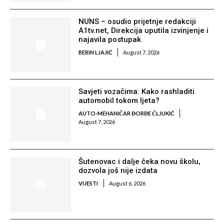
NUNS – osudio prijetnje redakciji
A1tv.net, Direkcija uputila izvinjenje i
najavila postupak
BERIN LJAJIĆ
August 7, 2026
Savjeti vozačima: Kako rashladiti
automobil tokom ljeta?
AUTO-MEHANIČAR ĐORĐE ČLJUKIĆ
August 7, 2026
Šutenovac i dalje čeka novu školu,
dozvola još nije izdata
VIJESTI
August 6, 2026