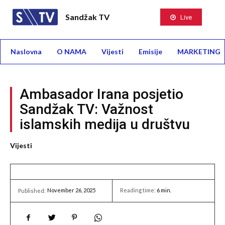
Sandžak TV
Live
Naslovna
O NAMA
Vijesti
Emisije
MARKETING
Ambasador Irana posjetio
Sandžak TV: Važnost
islamskih medija u društvu
Vijesti
November 26, 2025
Reading time:
6
min.
Published: