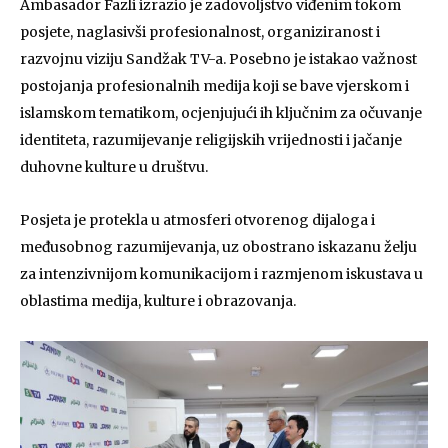
Ambasador Fazli izrazio je zadovoljstvo viđenim tokom
posjete, naglasivši profesionalnost, organiziranost i
razvojnu viziju Sandžak TV-a. Posebno je istakao važnost
postojanja profesionalnih medija koji se bave vjerskom i
islamskom tematikom, ocjenjujući ih ključnim za očuvanje
identiteta, razumijevanje religijskih vrijednosti i jačanje
duhovne kulture u društvu.
Posjeta je protekla u atmosferi otvorenog dijaloga i
međusobnog razumijevanja, uz obostrano iskazanu želju
za intenzivnijom komunikacijom i razmjenom iskustava u
oblastima medija, kulture i obrazovanja.