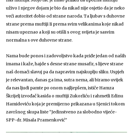
naš muftija. Mojo tac je imao priliku da upozna muftiju
uživo I njegov dojam je bio da nikad nije osjetio da je neko
veći autoritet dobio od strane naroda. Ta ljubav s duhovne
strane prema muftiji Ii prema svim velikanima koje nikad
nisam upoznao a koji su otišli s ovog svijeta je sasvim
normalna s ove duhovne strane.
Nama bude ponos i zadovoljstvo kada priđe jedan od naših
imama i kaže, hajde s desne strane musafir, s lijeve strane
naš domaći slavuj pa da napravim najskuplju sliku. Uspjeh
je relevantan, danas ga ima, sutra nema, ali biramo uvijek
da nas ljudi pamte po onom najljepšem, ističe Hamza
Škrijelj izvođač kasida o muftiji Zukorliću i rahmetli Edinu
Hamidoviću koja je premijerno prikazana u Sjenici tokom
završnog skupa liste “Jedinstveno za slobodno vijeće-
SPP-dr. Misala Pramenković”