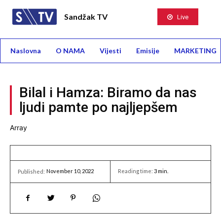
Sandžak TV
Live
Naslovna
O NAMA
Vijesti
Emisije
MARKETING
Bilal i Hamza: Biramo da nas
ljudi pamte po najljepšem
Array
November 10, 2022
Reading time:
3
min.
Published: