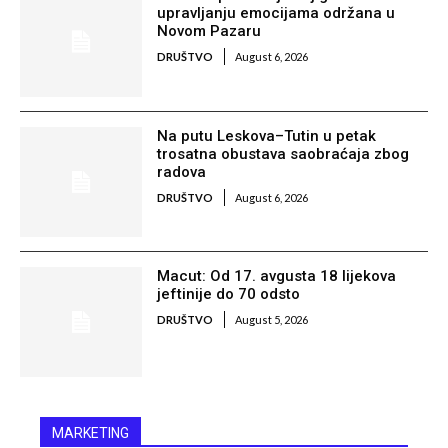
upravljanju emocijama održana u
Novom Pazaru
DRUŠTVO
August 6, 2026
Na putu Leskova–Tutin u petak
trosatna obustava saobraćaja zbog
radova
DRUŠTVO
August 6, 2026
Macut: Od 17. avgusta 18 lijekova
jeftinije do 70 odsto
DRUŠTVO
August 5, 2026
MARKETING