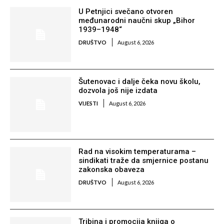
U Petnjici svečano otvoren
međunarodni naučni skup „Bihor
1939–1948“
DRUŠTVO
August 6, 2026
Šutenovac i dalje čeka novu školu,
dozvola još nije izdata
VIJESTI
August 6, 2026
Rad na visokim temperaturama –
sindikati traže da smjernice postanu
zakonska obaveza
DRUŠTVO
August 6, 2026
Tribina i promocija knjiga o