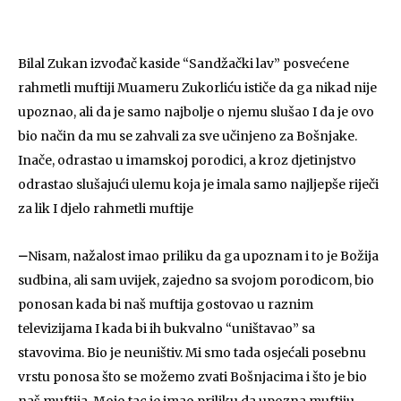
Bilal Zukan izvođač kaside “Sandžački lav” posvećene
rahmetli muftiji Muameru Zukorliću ističe da ga nikad nije
upoznao, ali da je samo najbolje o njemu slušao I da je ovo
bio način da mu se zahvali za sve učinjeno za Bošnjake.
Inače, odrastao u imamskoj porodici, a kroz djetinjstvo
odrastao slušajući ulemu koja je imala samo najljepše riječi
za lik I djelo rahmetli muftije
–
Nisam, nažalost imao priliku da ga upoznam i to je Božija
sudbina, ali sam uvijek, zajedno sa svojom porodicom, bio
ponosan kada bi naš muftija gostovao u raznim
televizijama I kada bi ih bukvalno “uništavao” sa
stavovima. Bio je neuništiv. Mi smo tada osjećali posebnu
vrstu ponosa što se možemo zvati Bošnjacima i što je bio