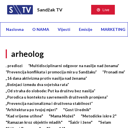
Sandžak TV
Live
Naslovna
O NAMA
Vijesti
Emisije
MARKETING
arheolog
. predlozi
“Multidisciplinarni odgovor na nasilje nad ženama”
“Prevencija konflikata i promocija mira u Sandžaku”
”Pronađi me”
„16 dana aktivizma protiv nasilja nad ženama“
„Bošnjaci između dva svjetska rata“
„Od straha do slobode: Put ka društvu bez nasilja“
„Porodica u kontekstu savremenih društvenih promjena“
„Prevencija nacionalizma i društvena stabilnost“
"Arhitektura po tvojoj mjeri"
"Gost Urednik"
"Kad vrijeme utihne"
"Mama Možeš"
"Metodičke iskre 2"
"Ramazan kroz objektiv mladih"
"Šaićir i žene"
"Selam