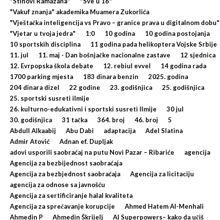
"Stihovi Ramazana"
"Sve u 16"
"Vakuf znanja" akademika Muamera Zukorlića
"Vještačka inteligencija vs Pravo – granice prava u digitalnom dobu"
"Vjetar u tvoja jedra"
1:0
10 godina
10 godina postojanja
10 sportskih disciplina
11 godina pada helikoptera Vojske Srbije
11. jul
11. maj - Dan bošnjačke nacionalne zastave
12 sjednica
12. Evrpopska škola debate
12. rebiul evvel
14 godina rada
1700 parking mjesta
183 dinara benzin
2025. godina
204 dinara dizel
22 godine
23. godišnjica
25. godišnjica
25. sportski susreti ilmije
26. kulturno-edukativni i sportski susreti Ilmije
30 jul
30. godišnjica
31 tačka
364. broj
46. broj
5
Abdull Alkaabij
Abu Dabi
adaptacija
Adel Slatina
Admir Atović
Adnan ef. Dupljak
adovi usporili saobraćaj na putu Novi Pazar – Ribariće
agencija
Agencija za bezbijednost saobraćaja
Agencija za bezbjednost saobraćaja
Agencija za licitaciju
agencija za odnose sa javnošću
Agencija za sertificiranje halal kvaliteta
Agencija za sprečavanje korupcije
Ahmed Hatem Al-Menhali
Ahmedin P
Ahmedin Škrijelj
AI Superpowers– kako da učiš