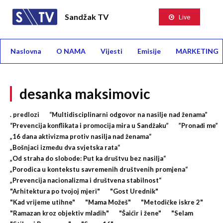
Sandžak TV
Live
Naslovna
O NAMA
Vijesti
Emisije
MARKETING
desanka maksimovic
. predlozi
“Multidisciplinarni odgovor na nasilje nad ženama”
“Prevencija konflikata i promocija mira u Sandžaku”
”Pronađi me”
„16 dana aktivizma protiv nasilja nad ženama“
„Bošnjaci između dva svjetska rata“
„Od straha do slobode: Put ka društvu bez nasilja“
„Porodica u kontekstu savremenih društvenih promjena“
„Prevencija nacionalizma i društvena stabilnost“
"Arhitektura po tvojoj mjeri"
"Gost Urednik"
"Kad vrijeme utihne"
"Mama Možeš"
"Metodičke iskre 2"
"Ramazan kroz objektiv mladih"
"Šaićir i žene"
"Selam