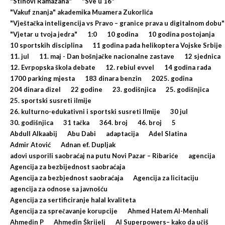
"Stihovi Ramazana"
"Sve u 16"
"Vakuf znanja" akademika Muamera Zukorlića
"Vještačka inteligencija vs Pravo – granice prava u digitalnom dobu"
"Vjetar u tvoja jedra"
1:0
10 godina
10 godina postojanja
10 sportskih disciplina
11 godina pada helikoptera Vojske Srbije
11. jul
11. maj - Dan bošnjačke nacionalne zastave
12 sjednica
12. Evrpopska škola debate
12. rebiul evvel
14 godina rada
1700 parking mjesta
183 dinara benzin
2025. godina
204 dinara dizel
22 godine
23. godišnjica
25. godišnjica
25. sportski susreti ilmije
26. kulturno-edukativni i sportski susreti Ilmije
30 jul
30. godišnjica
31 tačka
364. broj
46. broj
5
Abdull Alkaabij
Abu Dabi
adaptacija
Adel Slatina
Admir Atović
Adnan ef. Dupljak
adovi usporili saobraćaj na putu Novi Pazar – Ribariće
agencija
Agencija za bezbijednost saobraćaja
Agencija za bezbjednost saobraćaja
Agencija za licitaciju
agencija za odnose sa javnošću
Agencija za sertificiranje halal kvaliteta
Agencija za sprečavanje korupcije
Ahmed Hatem Al-Menhali
Ahmedin P
Ahmedin Škrijelj
AI Superpowers– kako da učiš