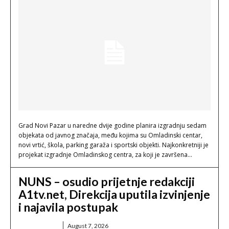
Grad Novi Pazar u naredne dvije godine planira izgradnju sedam
objekata od javnog značaja, među kojima su Omladinski centar,
novi vrtić, škola, parking garaža i sportski objekti. Najkonkretniji je
projekat izgradnje Omladinskog centra, za koji je završena...
NUNS – osudio prijetnje redakciji
A1tv.net, Direkcija uputila izvinjenje
i najavila postupak
BERIN LJAJIĆ
August 7, 2026