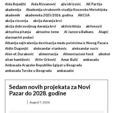
Aida Bojadžić
Aida Rizvanović
ajla idrizovic
AK Partija
akademija
Akademija strukovnih studija Kosovsko Metohijska
akademik
akademska 2025/2026. godina
AKCIJA
akcija ciscenja
akcija davanja krvi
akcija dobrovoljnog davanja krvi
aktivistkinja
aktivnosti
aktuelna pitanja
aktuelne teme
Al Jazeera Balkans
Alagić
alarmantni podaci
Albanija najtraženija destinacija među putnicima iz Novog Pazara
Aldin Dugonjić
aleksandar stankovic
aleksandar vucic
Alen ef. Duraković
alimentacija
Alimentacioni fond
alkohol
altan hamidovic
Altin Grbović
Amar Bulić
ambasada
Ambasada Arapske Republike Egipat u Beogradu
ambasada Turske u Beogradu
ambasador
Sedam novih projekata za Novi
Pazar do 2028. godine
DRUŠTVO
August 7, 2026