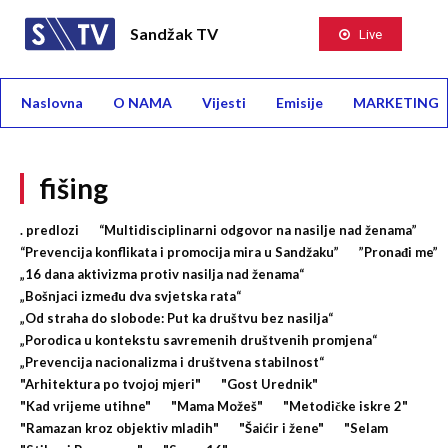
Sandžak TV
Live
Naslovna
O NAMA
Vijesti
Emisije
MARKETING
fišing
. predlozi
“Multidisciplinarni odgovor na nasilje nad ženama”
“Prevencija konflikata i promocija mira u Sandžaku”
”Pronađi me”
„16 dana aktivizma protiv nasilja nad ženama“
„Bošnjaci između dva svjetska rata“
„Od straha do slobode: Put ka društvu bez nasilja“
„Porodica u kontekstu savremenih društvenih promjena“
„Prevencija nacionalizma i društvena stabilnost“
"Arhitektura po tvojoj mjeri"
"Gost Urednik"
"Kad vrijeme utihne"
"Mama Možeš"
"Metodičke iskre 2"
"Ramazan kroz objektiv mladih"
"Šaićir i žene"
"Selam