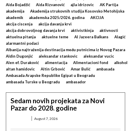
Aida Bojadžić
Aida Rizvanović
ajla idrizovic
AK Partija
akademija
Akademija strukovnih studija Kosovsko Metohijska
akademik
akademska 2025/2026. godina
AKCIJA
akcija ciscenja
akcija davanja krvi
akcija dobrovoljnog davanja krvi
aktivistkinja
aktivnosti
aktuelna pitanja
aktuelne teme
Al Jazeera Balkans
Alagić
alarmantni podaci
Albanija najtraženija destinacija među putnicima iz Novog Pazara
Aldin Dugonjić
aleksandar stankovic
aleksandar vucic
Alen ef. Duraković
alimentacija
Alimentacioni fond
alkohol
altan hamidovic
Altin Grbović
Amar Bulić
ambasada
Ambasada Arapske Republike Egipat u Beogradu
ambasada Turske u Beogradu
ambasador
Sedam novih projekata za Novi
Pazar do 2028. godine
DRUŠTVO
August 7, 2026