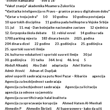
"Stihovi Ramazana"
"Sve u 16"
"Vakuf znanja" akademika Muamera Zukorlića
"Vještačka inteligencija vs Pravo – granice prava u digitalnom dobu"
"Vjetar u tvoja jedra"
1:0
10 godina
10 godina postojanja
10 sportskih disciplina
11 godina pada helikoptera Vojske Srbije
11. jul
11. maj - Dan bošnjačke nacionalne zastave
12 sjednica
12. Evrpopska škola debate
12. rebiul evvel
14 godina rada
1700 parking mjesta
183 dinara benzin
2025. godina
204 dinara dizel
22 godine
23. godišnjica
25. godišnjica
25. sportski susreti ilmije
26. kulturno-edukativni i sportski susreti Ilmije
30 jul
30. godišnjica
31 tačka
364. broj
46. broj
5
Abdull Alkaabij
Abu Dabi
adaptacija
Adel Slatina
Admir Atović
Adnan ef. Dupljak
adovi usporili saobraćaj na putu Novi Pazar – Ribariće
agencija
Agencija za bezbijednost saobraćaja
Agencija za bezbjednost saobraćaja
Agencija za licitaciju
agencija za odnose sa javnošću
Agencija za sertificiranje halal kvaliteta
Agencija za sprečavanje korupcije
Ahmed Hatem Al-Menhali
Ahmedin P
Ahmedin Škrijelj
AI Superpowers– kako da učiš