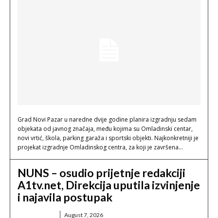
Grad Novi Pazar u naredne dvije godine planira izgradnju sedam
objekata od javnog značaja, među kojima su Omladinski centar,
novi vrtić, škola, parking garaža i sportski objekti. Najkonkretniji je
projekat izgradnje Omladinskog centra, za koji je završena...
NUNS – osudio prijetnje redakciji
A1tv.net, Direkcija uputila izvinjenje
i najavila postupak
BERIN LJAJIĆ
August 7, 2026