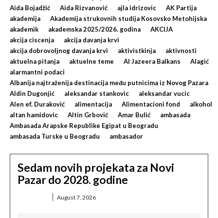
Aida Bojadžić
Aida Rizvanović
ajla idrizovic
AK Partija
akademija
Akademija strukovnih studija Kosovsko Metohijska
akademik
akademska 2025/2026. godina
AKCIJA
akcija ciscenja
akcija davanja krvi
akcija dobrovoljnog davanja krvi
aktivistkinja
aktivnosti
aktuelna pitanja
aktuelne teme
Al Jazeera Balkans
Alagić
alarmantni podaci
Albanija najtraženija destinacija među putnicima iz Novog Pazara
Aldin Dugonjić
aleksandar stankovic
aleksandar vucic
Alen ef. Duraković
alimentacija
Alimentacioni fond
alkohol
altan hamidovic
Altin Grbović
Amar Bulić
ambasada
Ambasada Arapske Republike Egipat u Beogradu
ambasada Turske u Beogradu
ambasador
Sedam novih projekata za Novi
Pazar do 2028. godine
DRUŠTVO
August 7, 2026