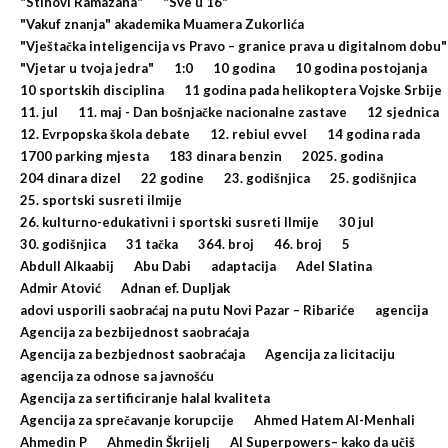
"Stihovi Ramazana"
"Sve u 16"
"Vakuf znanja" akademika Muamera Zukorlića
"Vještačka inteligencija vs Pravo – granice prava u digitalnom dobu"
"Vjetar u tvoja jedra"
1:0
10 godina
10 godina postojanja
10 sportskih disciplina
11 godina pada helikoptera Vojske Srbije
11. jul
11. maj - Dan bošnjačke nacionalne zastave
12 sjednica
12. Evrpopska škola debate
12. rebiul evvel
14 godina rada
1700 parking mjesta
183 dinara benzin
2025. godina
204 dinara dizel
22 godine
23. godišnjica
25. godišnjica
25. sportski susreti ilmije
26. kulturno-edukativni i sportski susreti Ilmije
30 jul
30. godišnjica
31 tačka
364. broj
46. broj
5
Abdull Alkaabij
Abu Dabi
adaptacija
Adel Slatina
Admir Atović
Adnan ef. Dupljak
adovi usporili saobraćaj na putu Novi Pazar – Ribariće
agencija
Agencija za bezbijednost saobraćaja
Agencija za bezbjednost saobraćaja
Agencija za licitaciju
agencija za odnose sa javnošću
Agencija za sertificiranje halal kvaliteta
Agencija za sprečavanje korupcije
Ahmed Hatem Al-Menhali
Ahmedin P
Ahmedin Škrijelj
AI Superpowers– kako da učiš