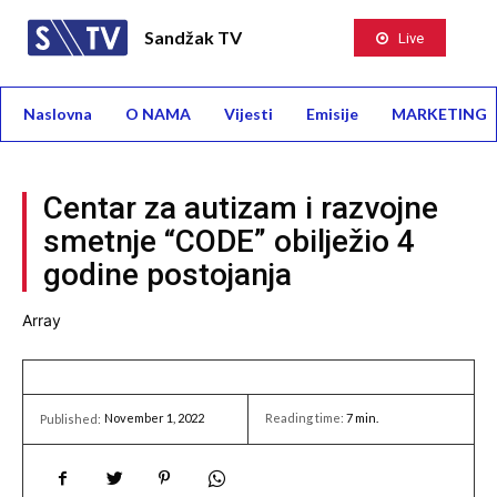
Sandžak TV
Live
Naslovna
O NAMA
Vijesti
Emisije
MARKETING
Centar za autizam i razvojne
smetnje “CODE” obilježio 4
godine postojanja
Array
November 1, 2022
Reading time:
7
min.
Published: