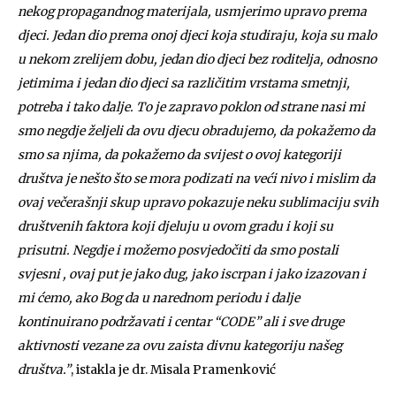
nekog propagandnog materijala, usmjerimo upravo prema
djeci. Jedan dio prema onoj djeci koja studiraju, koja su malo
u nekom zrelijem dobu, jedan dio djeci bez roditelja, odnosno
jetimima i jedan dio djeci sa različitim vrstama smetnji,
potreba i tako dalje. To je zapravo poklon od strane nasi mi
smo negdje željeli da ovu djecu obradujemo, da pokažemo da
smo sa njima, da pokažemo da svijest o ovoj kategoriji
društva je nešto što se mora podizati na veći nivo i mislim da
ovaj večerašnji skup upravo pokazuje neku sublimaciju svih
društvenih faktora koji djeluju u ovom gradu i koji su
prisutni. Negdje i možemo posvjedočiti da smo postali
svjesni , ovaj put je jako dug, jako iscrpan i jako izazovan i
mi ćemo, ako Bog da u narednom periodu i dalje
kontinuirano podržavati i centar “CODE” ali i sve druge
aktivnosti vezane za ovu zaista divnu kategoriju našeg
društva.”
, istakla je dr. Misala Pramenković