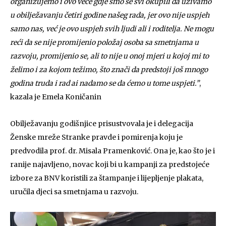
organizujemo i ovo veče gdje smo se svi okupili da uživamo
u obilježavanju četiri godine našeg rada, jer ovo nije uspjeh
samo nas, već je ovo uspjeh svih ljudi ali i roditelja. Ne mogu
reći da se nije promijenio položaj osoba sa smetnjama u
razvoju, promijenio se, ali to nije u onoj mjeri u kojoj mi to
želimo i za kojom težimo, što znači da predstoji još mnogo
godina truda i rad ai nadamo se da ćemo u tome uspjeti.”
,
kazala je Emela Koničanin
Obilježavanju godišnjice prisustvovala je i delegacija
Ženske mreže Stranke pravde i pomirenja koju je
predvodila prof. dr. Misala Pramenković. Ona je, kao što je i
ranije najavljeno, novac koji bi u kampanji za predstojeće
izbore za BNV koristili za štampanje i lijepljenje plakata,
uručila djeci sa smetnjama u razvoju.