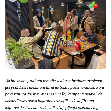
“Ja bih ovom prilikom izrazila veliku zahvalnost uvaženoj
gospođi Azri i njezinom timu na brizi i požrtvovanosti koju
pokazuju za društvo. Mi smo u našoj kampanji najavili da
dobar dio sredstava koja smo izdvojili, a do kojih smo
zapravo došli jer smo odustali od lijepljenja plakata i tog