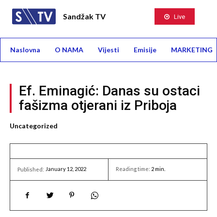
Sandžak TV
Live
Naslovna
O NAMA
Vijesti
Emisije
MARKETING
Ef. Eminagić: Danas su ostaci
fašizma otjerani iz Priboja
Uncategorized
January 12, 2022
Reading time:
2
min.
Published: