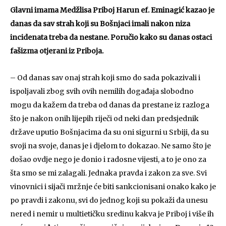
Glavni imama Medžlisa Priboj Harun ef. Eminagić kazao je
danas da sav strah koji su Bošnjaci imali nakon niza
incidenata treba da nestane. Poručio kako su danas ostaci
fašizma otjerani iz Priboja.
– Od danas sav onaj strah koji smo do sada pokazivali i
ispoljavali zbog svih ovih nemilih događaja slobodno
mogu da kažem da treba od danas da prestane iz razloga
što je nakon onih lijepih riječi od neki dan predsjednik
države uputio Bošnjacima da su oni sigurni u Srbiji, da su
svoji na svoje, danas je i djelom to dokazao. Ne samo što je
došao ovdje nego je donio i radosne vijesti, a to je ono za
šta smo se mi zalagali. Jednaka pravda i zakon za sve. Svi
vinovnici i sijači mržnje će biti sankcionisani onako kako je
po pravdi i zakonu, svi do jednog koji su pokaži da unesu
nered i nemir u multietičku sredinu kakva je Priboj i više ih