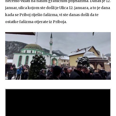
nećemo viđati na našim graničnim prijelazima. Danas je 12.
januar, ulica kojom ste došli je Ulica 12. januara, a to je dana
kada se Priboj riješio fašizma, vi ste danas došli da te
ostatke fašizma otjerate iz Priboja.