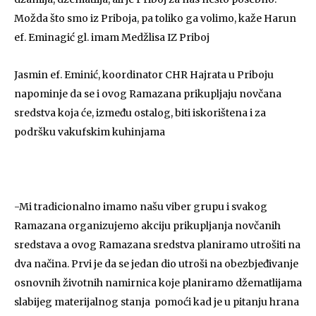
Možda što smo iz Priboja, pa toliko ga volimo, kaže Harun
ef. Eminagić gl. imam Medžlisa IZ Priboj
Jasmin ef. Eminić, koordinator CHR Hajrata u Priboju
napominje da se i ovog Ramazana prikupljaju novčana
sredstva koja će, između ostalog, biti iskorištena i za
podršku vakufskim kuhinjama
-Mi tradicionalno imamo našu viber grupu i svakog
Ramazana organizujemo akciju prikupljanja novčanih
sredstava a ovog Ramazana sredstva planiramo utrošiti na
dva načina. Prvi je da se jedan dio utroši na obezbjeđivanje
osnovnih životnih namirnica koje planiramo džematlijama
slabijeg materijalnog stanja pomoći kad je u pitanju hrana