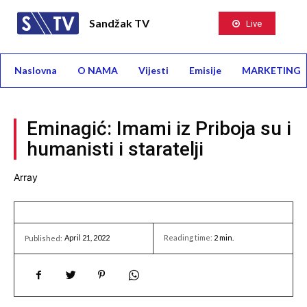
Sandžak TV
Live
Naslovna
O NAMA
Vijesti
Emisije
MARKETING
Eminagić: Imami iz Priboja su i
humanisti i staratelji
Array
April 21, 2022
Reading time:
2
min.
Published: