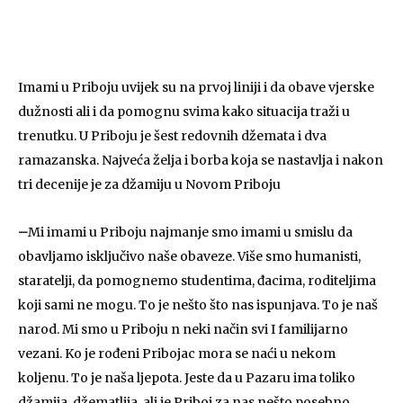
Imami u Priboju uvijek su na prvoj liniji i da obave vjerske
dužnosti ali i da pomognu svima kako situacija traži u
trenutku. U Priboju je šest redovnih džemata i dva
ramazanska. Najveća želja i borba koja se nastavlja i nakon
tri decenije je za džamiju u Novom Priboju
–
Mi imami u Priboju najmanje smo imami u smislu da
obavljamo isključivo naše obaveze. Više smo humanisti,
staratelji, da pomognemo studentima, đacima, roditeljima
koji sami ne mogu. To je nešto što nas ispunjava. To je naš
narod. Mi smo u Priboju n neki način svi I familijarno
vezani. Ko je rođeni Pribojac mora se naći u nekom
koljenu. To je naša ljepota. Jeste da u Pazaru ima toliko
džamija, džematlija, ali je Priboj za nas nešto posebno.