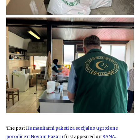
The post
Humanitarni paketi za socijalno ugrožene
porodice u Novom Pazaru
first appeared on
SANA
.