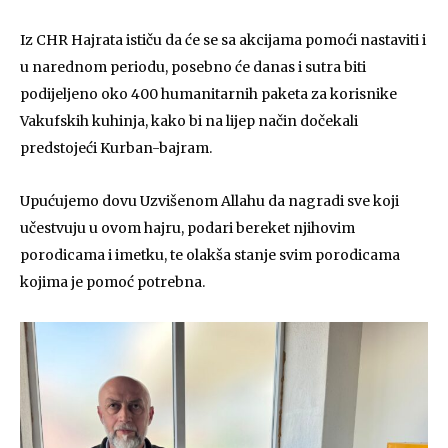
Iz CHR Hajrata ističu da će se sa akcijama pomoći nastaviti i
u narednom periodu, posebno će danas i sutra biti
podijeljeno oko 400 humanitarnih paketa za korisnike
Vakufskih kuhinja, kako bi na lijep način dočekali
predstojeći Kurban-bajram.
Upućujemo dovu Uzvišenom Allahu da nagradi sve koji
učestvuju u ovom hajru, podari bereket njihovim
porodicama i imetku, te olakša stanje svim porodicama
kojima je pomoć potrebna.