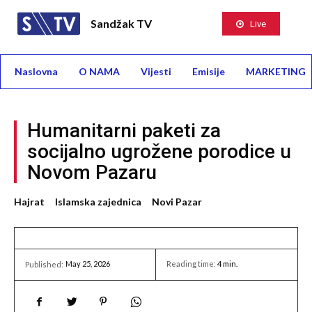
Sandžak TV
Live
Naslovna
O NAMA
Vijesti
Emisije
MARKETING
Humanitarni paketi za
socijalno ugrožene porodice u
Novom Pazaru
Hajrat
Islamska zajednica
Novi Pazar
May 25, 2026
Reading time:
4
min.
Published: