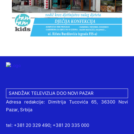
SANDŽAK TELEVIZIJA DOO NOVI PAZAR
Adresa redakcije: Dimitrija Tucovića 65, 36300 Novi
Pazar, Srbija
tel: +381 20 329 490; +381 20 335 000