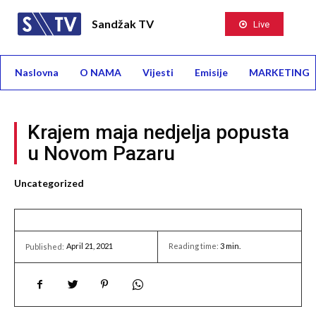
Sandžak TV
Live
Naslovna
O NAMA
Vijesti
Emisije
MARKETING
Krajem maja nedjelja popusta
u Novom Pazaru
Uncategorized
April 21, 2021
Reading time:
3
min.
Published: