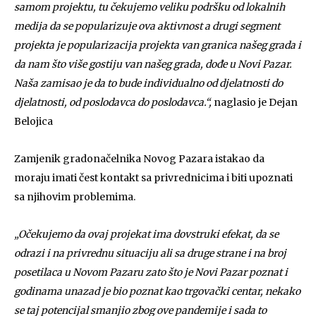
samom projektu, tu čekujemo veliku podršku od lokalnih
medija da se popularizuje ova aktivnost a drugi segment
projekta je popularizacija projekta van granica našeg grada i
da nam što više gostiju van našeg grada, dođe u Novi Pazar.
Naša zamisao je da to bude individualno od djelatnosti do
djelatnosti, od poslodavca do poslodavca.“,
naglasio je Dejan
Belojica
Zamjenik gradonačelnika Novog Pazara istakao da
moraju imati čest kontakt sa privrednicima i biti upoznati
sa njihovim problemima.
„Očekujemo da ovaj projekat ima dovstruki efekat, da se
odrazi i na privrednu situaciju ali sa druge strane i na broj
posetilaca u Novom Pazaru zato što je Novi Pazar poznat i
godinama unazad je bio poznat kao trgovački centar, nekako
se taj potencijal smanjio zbog ove pandemije i sada to