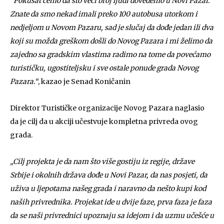
“Pokušat ćemo da što veći broj ljudi dovedemo u Novi Pazar.
Znate da smo nekad imali preko 100 autobusa utorkom i
nedjeljom u Novom Pazaru, sad je slučaj da dođe jedan ili dva
koji su možda greškom došli do Novog Pazara i mi želimo da
zajedno sa gradskim vlastima radimo na tome da povećamo
turističku, ugostiteljsku i sve ostale ponude grada Novog
Pazara.“
, kazao je Senad Koničanin
Direktor Turističke organizacije Novog Pazara naglasio
da je cilj da u akciji učestvuje kompletna privreda ovog
grada.
„Cilj projekta je da nam što više gostiju iz regije, države
Srbije i okolnih država dođe u Novi Pazar, da nas posjeti, da
uživa u ljepotama našeg grada i naravno da nešto kupi kod
naših privrednika. Projekat ide u dvije faze, prva faza je faza
da se naši privrednici upoznaju sa idejom i da uzmu učešće u