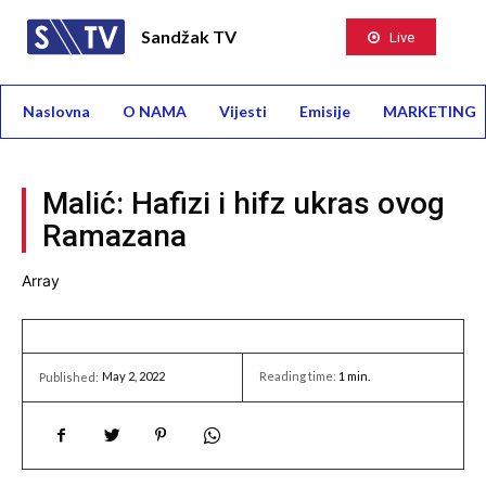
Sandžak TV
Live
Naslovna
O NAMA
Vijesti
Emisije
MARKETING
Malić: Hafizi i hifz ukras ovog
Ramazana
Array
May 2, 2022
Reading time:
1
min.
Published: