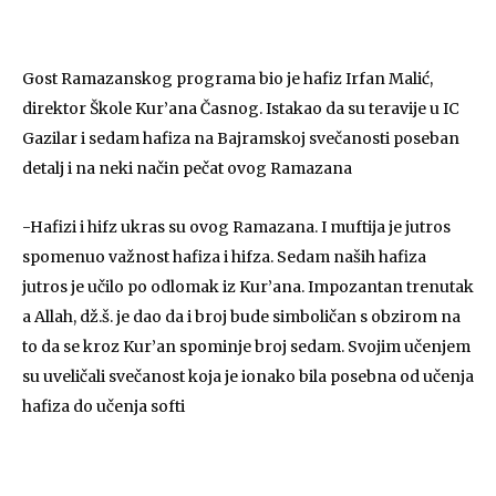
Gost Ramazanskog programa bio je hafiz Irfan Malić,
direktor Škole Kur’ana Časnog. Istakao da su teravije u IC
Gazilar i sedam hafiza na Bajramskoj svečanosti poseban
detalj i na neki način pečat ovog Ramazana
-Hafizi i hifz ukras su ovog Ramazana. I muftija je jutros
spomenuo važnost hafiza i hifza. Sedam naših hafiza
jutros je učilo po odlomak iz Kur’ana. Impozantan trenutak
a Allah, dž.š. je dao da i broj bude simboličan s obzirom na
to da se kroz Kur’an spominje broj sedam. Svojim učenjem
su uveličali svečanost koja je ionako bila posebna od učenja
hafiza do učenja softi