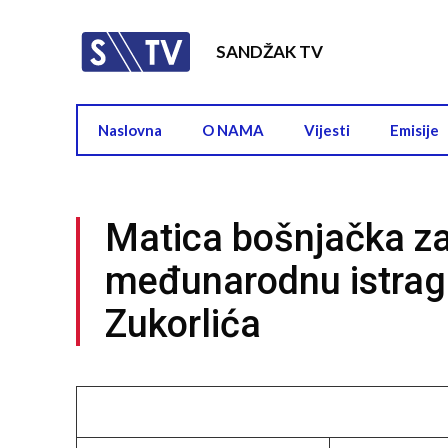
SANDŽAK TV
Naslovna
O NAMA
Vijesti
Emisije
Matica bošnjačka za
međunarodnu istragu
Zukorlića