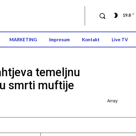
19.8
C
MARKETING
Impresum
Kontakt
Live TV
htjeva temeljnu
 smrti muftije
Array