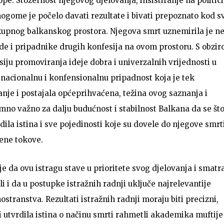
ope. Stožernost njegovog djelovanja, insistiranje na politici
ome je počelo davati rezultate i bivati prepoznato kod s
okupnog balkanskog prostora. Njegova smrt uznemirila je n
de i pripadnike drugih konfesija na ovom prostoru. S obzi
siju promoviranja ideje dobra i univerzalnih vrijednosti u
, nacionalnu i konfensionalnu pripadnost koja je tek
anje i postajala općeprihvaćena, težina ovog saznanja i
imno važno za dalju budućnost i stabilnost Balkana da se št
dila istina i sve pojedinosti koje su dovele do njegove smrt
vene tokove.
 da ovu istragu stave u prioritete svog djelovanja i smatr
 i da u postupke istražnih radnji uključe najrelevantije
inostranstva. Rezultati istražnih radnji moraju biti precizni,
 i utvrdila istina o načinu smrti rahmetli akademika muftije