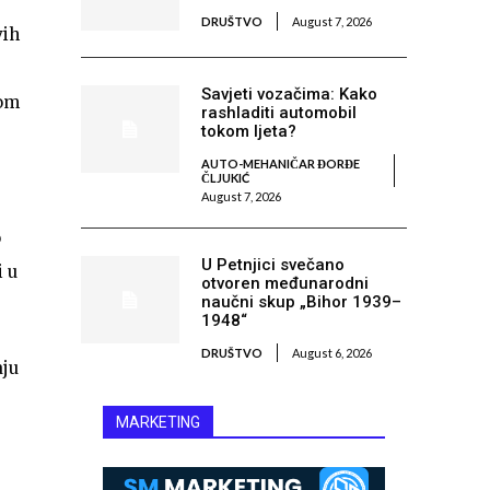
DRUŠTVO
August 7, 2026
vih
e
Savjeti vozačima: Kako
rom
rashladiti automobil
tokom ljeta?
AUTO-MEHANIČAR ĐORĐE
ČLJUKIĆ
August 7, 2026
o
U Petnjici svečano
i u
otvoren međunarodni
naučni skup „Bihor 1939–
1948“
DRUŠTVO
August 6, 2026
aju
MARKETING