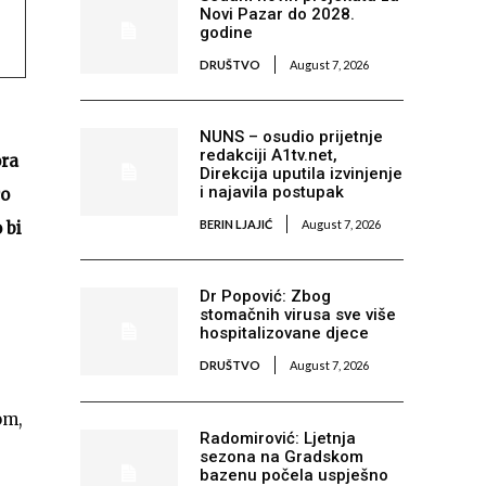
Novi Pazar do 2028.
godine
DRUŠTVO
August 7, 2026
NUNS – osudio prijetnje
redakciji A1tv.net,
ora
Direkcija uputila izvinjenje
i najavila postupak
ro
BERIN LJAJIĆ
August 7, 2026
 bi
Dr Popović: Zbog
stomačnih virusa sve više
hospitalizovane djece
DRUŠTVO
August 7, 2026
om,
Radomirović: Ljetnja
sezona na Gradskom
bazenu počela uspješno