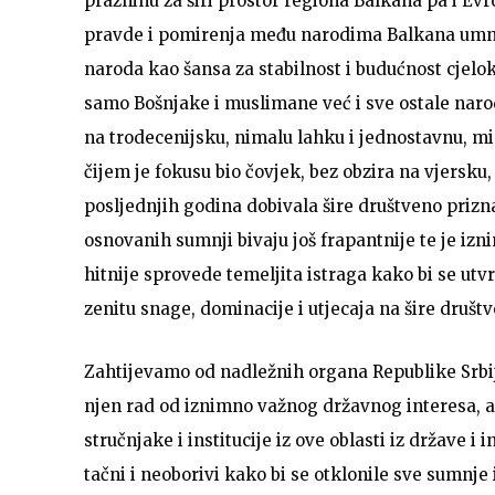
prazninu za širi prostor regiona Balkana pa i Evr
pravde i pomirenja među narodima Balkana umnog
naroda kao šansa za stabilnost i budućnost cjel
samo Bošnjake i muslimane već i sve ostale naro
na trodecenijsku, nimalu lahku i jednostavnu, mi
čijem je fokusu bio čovjek, bez obzira na vjersku
posljednjih godina dobivala šire društveno prizn
osnovanih sumnji bivaju još frapantnije te je izn
hitnije sprovede temeljita istraga kako bi se utvr
zenitu snage, dominacije i utjecaja na šire društ
Zahtijevamo od nadležnih organa Republike Srbije
njen rad od iznimno važnog državnog interesa, ali
stručnjake i institucije iz ove oblasti iz države i 
tačni i neoborivi kako bi se otklonile sve sumnje