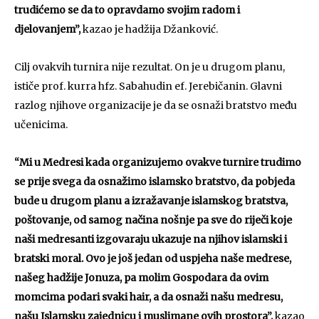
trudićemo se da to opravdamo svojim radom i
djelovanjem”,
kazao je hadžija Džanković.
Cilj ovakvih turnira nije rezultat. On je u drugom planu,
ističe prof. kurra hfz. Sabahudin ef. Jerebičanin. Glavni
razlog njihove organizacije je da se osnaži bratstvo među
učenicima.
“Mi u Medresi kada organizujemo ovakve turnire trudimo
se prije svega da osnažimo islamsko bratstvo, da pobjeda
bude u drugom planu a izražavanje islamskog bratstva,
poštovanje, od samog načina nošnje pa sve do riječi koje
naši medresanti izgovaraju ukazuje na njihov islamski i
bratski moral. Ovo je još jedan od uspjeha naše medrese,
našeg hadžije Jonuza, pa molim Gospodara da ovim
momcima podari svaki hair, a da osnaži našu medresu,
našu Islamsku zajednicu i muslimane ovih prostora”,
kazao