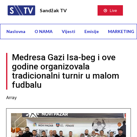
Sandžak TV
Live
Naslovna
O NAMA
Vijesti
Emisije
MARKETING
Medresa Gazi Isa-beg i ove
godine organizovala
tradicionalni turnir u malom
fudbalu
Array