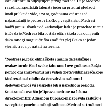
konkurentnim odjeljenjem prvog razreda. Da je Medresa
rasadnik i sportskih talenata jučer su prisutni gledaoci
imali prilike da vide, a za to, godinama već unazad
najzaslužniji je profesor fizičkog vaspitanja u Medresi
hadži Jonuz Džanković. Zadovoljan kako je protekao turnir
ističe da je Medresa bila i ostala elitna škola i da od njenih
đaka mnogi mogu učiti šta znači fer plej i kako se jedan
vjernik treba ponašati na terenu.
“Medresa je, ipak, elitna škola i mislim da zaslužuje i
ovakav turnir. Kao i svake, tako smo i ove godine uz Božju
pomoć organizovali turnir i vidjeli dosta velikih igrača koje
Medresa ima i mislim da će ovakvim načinom i
djelovanjem još više uspjeha biti u narednom periodu.
Smatram da ovo što je Uprava medrese na čelu sa
direktorom hfz. Adnanom Dupljakom napravila zaslužuje
sve epitete, posebno mi koji radimo u Medresi se trudimo i