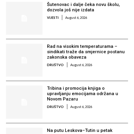
Šutenovac i dalje čeka novu školu,
dozvola još nije izdata
VIJESTI
August 6, 2026
Rad na visokim temperaturama –
sindikati traže da smjernice postanu
zakonska obaveza
DRUŠTVO
August 6, 2026
Tribina i promocija knjiga o
upravljanju emocijama održana u
Novom Pazaru
DRUŠTVO
August 6, 2026
Na putu Leskova–Tutin u petak