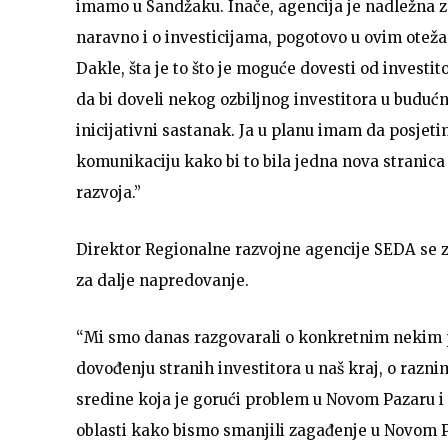
imamo u Sandžaku. Inače, agencija je nadležna za
naravno i o investicijama, pogotovo u ovim otež
Dakle, šta je to što je moguće dovesti od investi
da bi doveli nekog ozbiljnog investitora u budućn
inicijativni sastanak. Ja u planu imam da posjeti
komunikaciju kako bi to bila jedna nova strani
razvoja.”
Direktor Regionalne razvojne agencije SEDA se za
za dalje napredovanje.
“Mi smo danas razgovarali o konkretnim nekim pr
dovođenju stranih investitora u naš kraj, o razni
sredine koja je gorući problem u Novom Pazaru i 
oblasti kako bismo smanjili zagađenje u Novom Pa