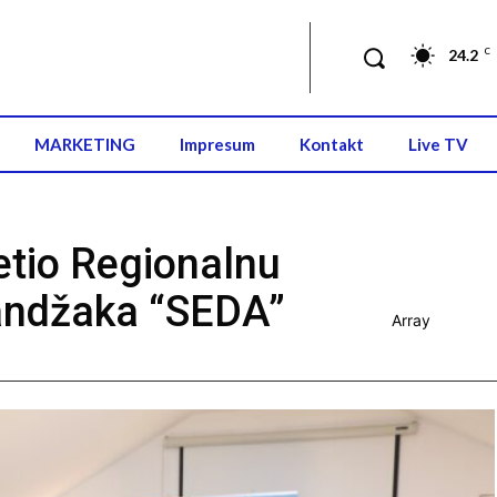
24.2
C
MARKETING
Impresum
Kontakt
Live TV
etio Regionalnu
Sandžaka “SEDA”
Array