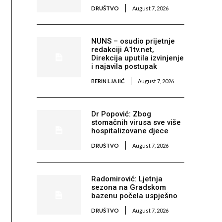
DRUŠTVO
August 7, 2026
NUNS – osudio prijetnje
redakciji A1tv.net,
Direkcija uputila izvinjenje
i najavila postupak
BERIN LJAJIĆ
August 7, 2026
Dr Popović: Zbog
stomačnih virusa sve više
hospitalizovane djece
DRUŠTVO
August 7, 2026
Radomirović: Ljetnja
sezona na Gradskom
bazenu počela uspješno
DRUŠTVO
August 7, 2026