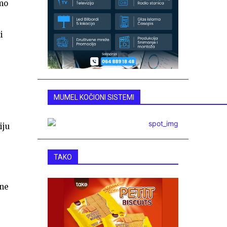
smo
i
MUMEL KOČIONI SISTEMI
iju
TAKO
tne