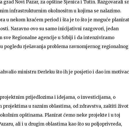
 grad Novi Pazar, za opštine Sjenica i Tutin. Razgovarali 
anim infrastrukturnim okolnositm u kojima se nalazimo.
tora u nekom kraćem period i šta je to što je moguće planirat
osti. Naravno ovo su samo inicijativni razgovori, jedan
m sve Regionalne agencije u Srbiji i da intenziviramo
ca u pogledu rješavanja problema ravnomjernog regionalnog
hvalio ministru Đerleku što ih je posjetio i dao im motivac
ojektnim prijedlozima i idejama, o investicijama, o
m projektima u raznim oblastima, od zdravstva, zaštiti živo
okolnim opštinama. Planirat ćemo neke projekte i u toj
zaru, ali i u drugim oblastima kao što su poljoprivreda,