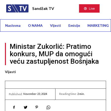
Sandžak TV
Live
Naslovna
O NAMA
Vijesti
Emisije
MARKETING
Ministar Zukorlić: Pratimo
konkurs, MUP da omogući
veću zastupljenost Bošnjaka
Vijesti
November 23, 2024
Reading time:
2
min.
Published: