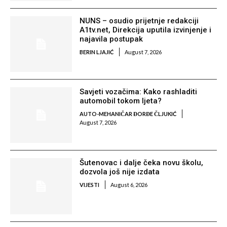
NUNS – osudio prijetnje redakciji
A1tv.net, Direkcija uputila izvinjenje i
najavila postupak
BERIN LJAJIĆ
August 7, 2026
Savjeti vozačima: Kako rashladiti
automobil tokom ljeta?
AUTO-MEHANIČAR ĐORĐE ČLJUKIĆ
August 7, 2026
Šutenovac i dalje čeka novu školu,
dozvola još nije izdata
VIJESTI
August 6, 2026