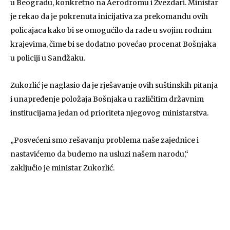
u Beogradu, konkretno na Aerodromu i Zvezdari. Ministar
je rekao da je pokrenuta inicijativa za prekomandu ovih
policajaca kako bi se omogućilo da rade u svojim rodnim
krajevima, čime bi se dodatno povećao procenat Bošnjaka
u policiji u Sandžaku.
Zukorlić je naglasio da je rješavanje ovih suštinskih pitanja
i unapređenje položaja Bošnjaka u različitim državnim
institucijama jedan od prioriteta njegovog ministarstva.
„Posvećeni smo rešavanju problema naše zajednice i
nastavićemo da budemo na usluzi našem narodu,“
zaključio je ministar Zukorlić.