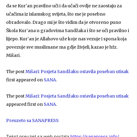
da se Kur’an pravilno uči i da učači ovdje ne zaostaju za
učačima iz islamskog svijeta, što me je posebno
obradovalo. Drago mi je što vidim da je otvoreno puno
Škola Kur’ana u gradovima Sandžaka i što se uči pravilno i
lijepo. Kur’an je Allahovo uže koje nas vezuje i spona koja
povezuje sve muslimane ma gdje živjeli, kazao je hfz.
Mišari.
The post
Mišari: Posjeta Sandžaku ostavila poseban utisak
first appeared on
SANA
.
The post
Mišari: Posjeta Sandžaku ostavila poseban utisak
appeared first on
SANA
.
Preuzeto sa SANAPRESS
Tekst preuzet sa web portala
https://sanapress.info/