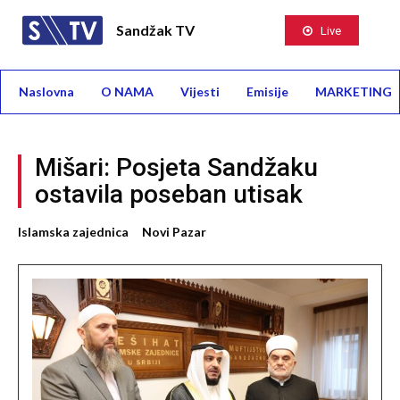
Sandžak TV
Live
Naslovna
O NAMA
Vijesti
Emisije
MARKETING
Mišari: Posjeta Sandžaku
ostavila poseban utisak
Islamska zajednica
Novi Pazar