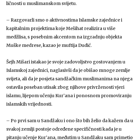
ličnosti u muslimanskom svijetu.
– Razgovarli smo o aktivnostima Islamske zajednice i
kapitalnim projektima koje Mešihat realizira u više
medžlisa, s posebnim akcentom na izgradnju objekta
Muške medrese, kazao je muftija Dudić.
Šejh Mišari istakao je svoje zadovoljstvo gostovanjem u
Islamskoj zajednici, naglasivši da je obišao mnoge zemlje
svijeta, ali da je posjeta sandžačkim muslimanima na njega
ostavila poseban utisak zbog njihove privrženosti vjeri
islamu, lijepom učenju Kur’ana i ponosnom promoviranju
islamskih vrijednosti.
– Po prvi sam u Sandžaku i ono što bih želio da kažem da u
svakoj zemlji postoje određene specifičnosti kada je u
pitanju učenje Kur’ana, međutim u Sandžaku sam primetio