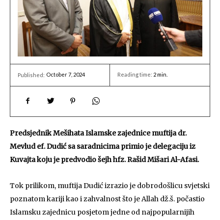
October 7, 2024
Reading time:
2
min.
Published:
Predsjednik Mešihata Islamske zajednice muftija dr.
Mevlud ef. Dudić sa saradnicima primio je delegaciju iz
Kuvajta koju je predvodio šejh hfz. Rašid Mišari Al-Afasi.
Tok prilikom, muftija Dudić izrazio je dobrodošlicu svjetski
poznatom kariji kao i zahvalnost što je Allah dž.š. počastio
Islamsku zajednicu posjetom jedne od najpopularnijih