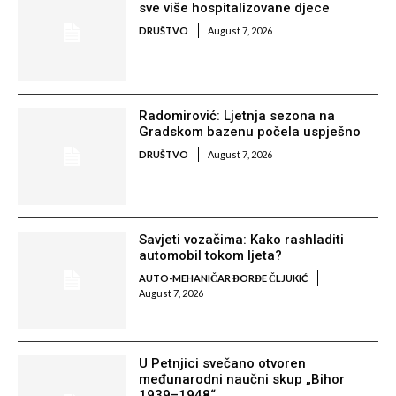
sve više hospitalizovane djece
DRUŠTVO
August 7, 2026
Radomirović: Ljetnja sezona na
Gradskom bazenu počela uspješno
DRUŠTVO
August 7, 2026
Savjeti vozačima: Kako rashladiti
automobil tokom ljeta?
AUTO-MEHANIČAR ĐORĐE ČLJUKIĆ
August 7, 2026
U Petnjici svečano otvoren
međunarodni naučni skup „Bihor
1939–1948“