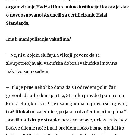
organiziranje Hadža i Umre mimo institucije i kakav je stav
o novoosnovanoj Agenciji za certificiranje Halal
Standarda.
Ima li manipulisanja vakufima?
– Ne, ni u kojem slučaju. Svi koji govore da se
zloupotrebljavaju vakufska dobra I vakufska imovina
nakrivo su nasađeni.
– Bilo je prije nekoliko dana da su određeni politilčari
govorili da određena partija, Stranka pravde I pomirenja
konkretno, koristi. Prije osam godina napravili su ugovor,
tražili lokal od zajednice, po jasno utvrđenim principima I
pravilima. I druge stranke neka se pojave, nek zatraže bez
ikakve dileme neće imati problema. Ako bismo gledali ko