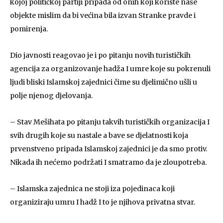
kojoj političkoj partiji pripada od onih koji koriste naše
objekte mislim da bi većina bila izvan Stranke pravde i
pomirenja.
Dio javnosti reagovao je i po pitanju novih turističkih
agencija za organizovanje hadža I umre koje su pokrenuli
ljudi bliski Islamskoj zajednici čime su djelimično ušli u
polje njenog djelovanja.
– Stav Mešihata po pitanju takvih turističkih organizacija I
svih drugih koje su nastale a bave se djelatnosti koja
prvenstveno pripada Islamskoj zajednici je da smo protiv.
Nikada ih nećemo podržati I smatramo da je zloupotreba.
– Islamska zajednica ne stoji iza pojedinaca koji
organiziraju umru I hadž I to je njihova privatna stvar.