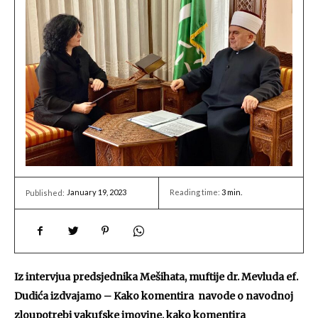
January 19, 2023
Reading time:
3
min.
Published:
Iz intervjua predsjednika Mešihata, muftije dr. Mevluda ef.
Dudića izdvajamo – Kako komentira navode o navodnoj
zloupotrebi vakufske imovine, kako komentira