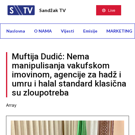
Sandžak TV
Live
Naslovna
O NAMA
Vijesti
Emisije
MARKETING
Muftija Dudić: Nema
manipulisanja vakufskom
imovinom, agencije za hadž i
umru i halal standard klasična
su zloupotreba
Array