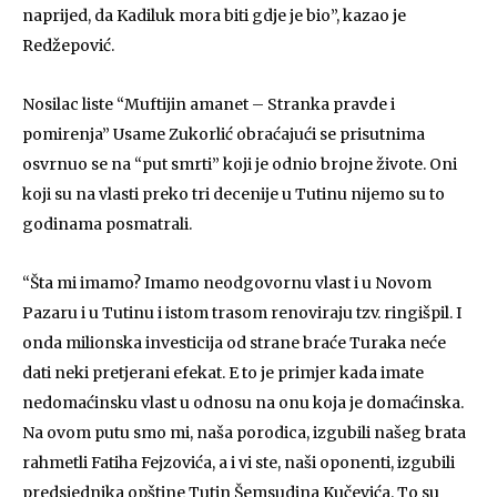
naprijed, da Kadiluk mora biti gdje je bio”, kazao je
Redžepović.
Nosilac liste “Muftijin amanet – Stranka pravde i
pomirenja” Usame Zukorlić obraćajući se prisutnima
osvrnuo se na “put smrti” koji je odnio brojne živote. Oni
koji su na vlasti preko tri decenije u Tutinu nijemo su to
godinama posmatrali.
“Šta mi imamo? Imamo neodgovornu vlast i u Novom
Pazaru i u Tutinu i istom trasom renoviraju tzv. ringišpil. I
onda milionska investicija od strane braće Turaka neće
dati neki pretjerani efekat. E to je primjer kada imate
nedomaćinsku vlast u odnosu na onu koja je domaćinska.
Na ovom putu smo mi, naša porodica, izgubili našeg brata
rahmetli Fatiha Fejzovića, a i vi ste, naši oponenti, izgubili
predsjednika opštine Tutin Šemsudina Kučevića. To su