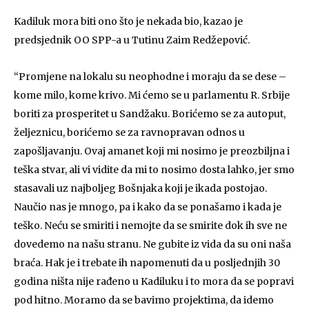
Kadiluk mora biti ono što je nekada bio, kazao je
predsjednik OO SPP-a u Tutinu Zaim Redžepović.
“Promjene na lokalu su neophodne i moraju da se dese –
kome milo, kome krivo. Mi ćemo se u parlamentu R. Srbije
boriti za prosperitet u Sandžaku. Borićemo se za autoput,
željeznicu, borićemo se za ravnopravan odnos u
zapošljavanju. Ovaj amanet koji mi nosimo je preozbiljna i
teška stvar, ali vi vidite da mi to nosimo dosta lahko, jer smo
stasavali uz najboljeg Bošnjaka koji je ikada postojao.
Naučio nas je mnogo, pa i kako da se ponašamo i kada je
teško. Neću se smiriti i nemojte da se smirite dok ih sve ne
dovedemo na našu stranu. Ne gubite iz vida da su oni naša
braća. Hak je i trebate ih napomenuti da u posljednjih 30
godina ništa nije rađeno u Kadiluku i to mora da se popravi
pod hitno. Moramo da se bavimo projektima, da idemo