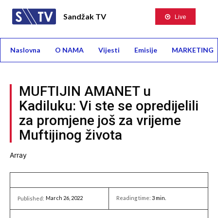
Sandžak TV
Live
Naslovna
O NAMA
Vijesti
Emisije
MARKETING
MUFTIJIN AMANET u
Kadiluku: Vi ste se opredijelili
za promjene još za vrijeme
Muftijinog života
Array
March 26, 2022
Reading time:
3
min.
Published: