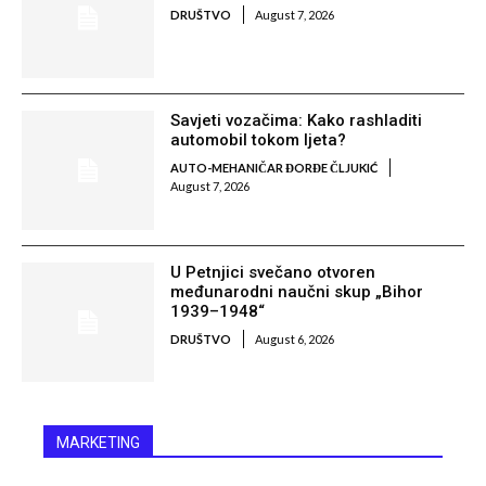
DRUŠTVO
August 7, 2026
Savjeti vozačima: Kako rashladiti
automobil tokom ljeta?
AUTO-MEHANIČAR ĐORĐE ČLJUKIĆ
August 7, 2026
U Petnjici svečano otvoren
međunarodni naučni skup „Bihor
1939–1948“
DRUŠTVO
August 6, 2026
MARKETING