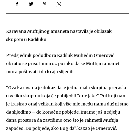
Karavana Muftijinog amaneta nastavila je obilazak
skupom u Kadiluku.
Predsjednik pododbora Kadiluk Muhedin Omerović
obratio se prisutnima uz poruku da se Muftijin amanet
mora poštovati i do kraja slijediti.
“Ova karavana je dokaz da je jedna mala skupina prerasla
u veliku skupinu koja će pobijediti “one jake”. Put koji nam
je trasirao onaj velikan koji više nije među nama dužni smo
da slijedimo – do konačne pobjede. Imamo još nedjelju
dana prostora da završimo ono što je rahmetli Muftija
započeo. Do pobjede, ako Bog da”, kazao je Omerović.