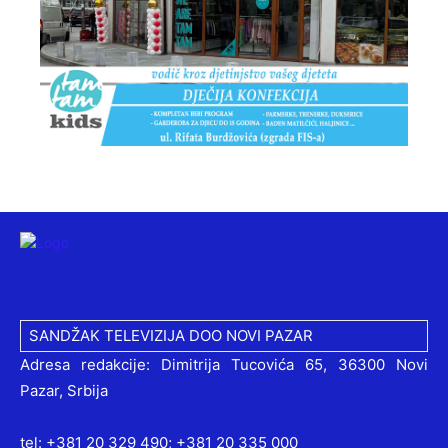
SANDŽAK TELEVIZIJA DOO NOVI PAZAR
Adresa redakcije: Dimitrija Tucovića 65, 36300 Novi
Pazar, Srbija
tel: +381 20 329 490; +381 20 335 000