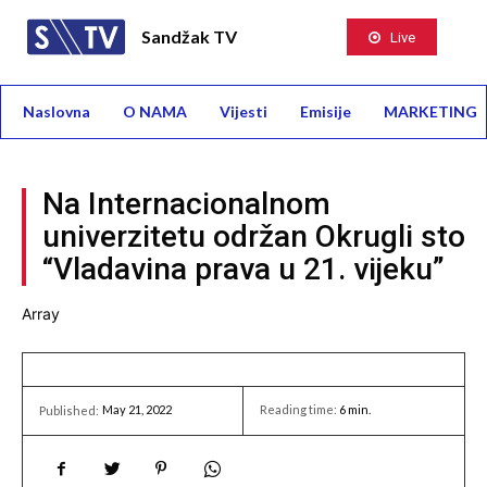
Sandžak TV
Live
Naslovna
O NAMA
Vijesti
Emisije
MARKETING
Na Internacionalnom
univerzitetu održan Okrugli sto
“Vladavina prava u 21. vijeku”
Array
May 21, 2022
Reading time:
6
min.
Published: