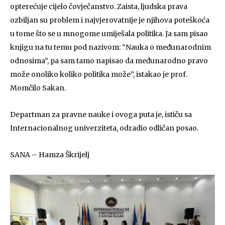
opterećuje cijelo čovječanstvo. Zaista, ljudska prava
ozbiljan su problem i najvjerovatnije je njihova poteškoća
u tome što se u mnogome umiješala politika. Ja sam pisao
knjigu na tu temu pod nazivom: “Nauka o međunarodnim
odnosima”, pa sam tamo napisao da međunarodno pravo
može onoliko koliko politika može”, istakao je prof.
Momčilo Sakan.
Departman za pravne nauke i ovoga puta je, ističu sa
Internacionalnog univerziteta, odradio odličan posao.
SANA – Hamza Škrijelj