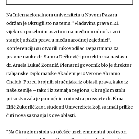
Na Internacionalnom univerzitetu u Novom Pazaru
održan je Okrugli sto na temu: “Vladavina prava u 21.
vijeku sa posebnim osvrtom na međunarodnu krizu i
stanje ljudskih prava u međunarodnoj zajednici”.
Konferenciju su otvorili rukovodilac Departmana za
pravne nauke dr. Samra Dečković i prorektor za nastavu
dr. Amela Lukač Zoranić. Plenarni govornik bio je direktor
italijanske Diplomatske Akademije iz Verone Abramo
Chabib. Pored brojnih stručnjaka iz oblasti prava, kako iz
naše zemlje – tako i iz zemalja regiona, Okruglom stolu
prisustvovala je pomoćnica ministra prosvjete dr. Elma
Elfić Zukorlić kao i studenti Univerziteta koji su imali prilike
čuti nova saznanja iz ove oblasti.
“Na Okruglom stolu su učešće uzeli eminentni profesori