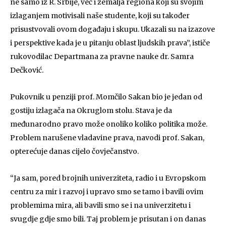
ne samo iz R. Srbije, već i zemalja regiona koji su svojim
izlaganjem motivisali naše studente, koji su također
prisustvovali ovom događaju i skupu. Ukazali su na izazove
i perspektive kada je u pitanju oblast ljudskih prava”, ističe
rukovodilac Departmana za pravne nauke dr. Samra
Dečković.
Pukovnik u penziji prof. Momčilo Sakan bio je jedan od
gostiju izlagača na Okruglom stolu. Stava je da
međunarodno pravo može onoliko koliko politika može.
Problem narušene vladavine prava, navodi prof. Sakan,
opterećuje danas cijelo čovječanstvo.
“Ja sam, pored brojnih univerziteta, radio i u Evropskom
centru za mir i razvoj i upravo smo se tamo i bavili ovim
problemima mira, ali bavili smo se i na univerzitetu i
svugdje gdje smo bili. Taj problem je prisutan i on danas