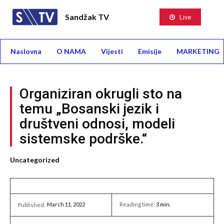
Sandžak TV
Live
Naslovna
O NAMA
Vijesti
Emisije
MARKETING
Organiziran okrugli sto na
temu „Bosanski jezik i
društveni odnosi, modeli
sistemske podrške.“
Uncategorized
March 11, 2022
Reading time:
3
min.
Published: