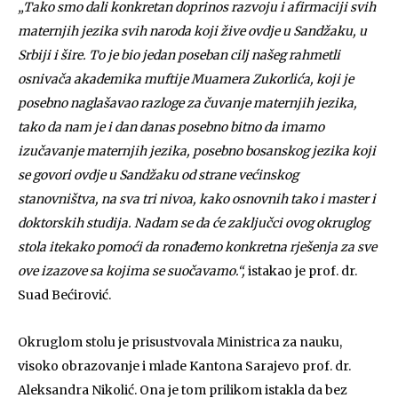
„Tako smo dali konkretan doprinos razvoju i afirmaciji svih
maternjih jezika svih naroda koji žive ovdje u Sandžaku, u
Srbiji i šire. To je bio jedan poseban cilj našeg rahmetli
osnivača akademika muftije Muamera Zukorlića, koji je
posebno naglašavao razloge za čuvanje maternjih jezika,
tako da nam je i dan danas posebno bitno da imamo
izučavanje maternjih jezika, posebno bosanskog jezika koji
se govori ovdje u Sandžaku od strane većinskog
stanovništva, na sva tri nivoa, kako osnovnih tako i master i
doktorskih studija. Nadam se da će zaključci ovog okruglog
stola itekako pomoći da ronađemo konkretna rješenja za sve
ove izazove sa kojima se suočavamo.“,
istakao je prof. dr.
Suad Bećirović.
Okruglom stolu je prisustvovala Ministrica za nauku,
visoko obrazovanje i mlade Kantona Sarajevo prof. dr.
Aleksandra Nikolić. Ona je tom prilikom istakla da bez