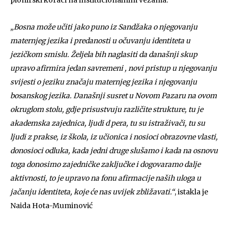
pionirski koraci na institucionalnim vezama.
„Bosna može učiti jako puno iz Sandžaka o njegovanju
maternjeg jezika i predanosti u očuvanju identiteta u
jezičkom smislu. Željela bih naglasiti da današnji skup
upravo afirmira jedan savremeni , novi pristup u njegovanju
svijesti o jeziku značaju maternjeg jezika i njegovanju
bosanskog jezika. Današnji susret u Novom Pazaru na ovom
okruglom stolu, gdje prisustvuju različite strukture, tu je
akademska zajednica, ljudi d pera, tu su istraživači, tu su
ljudi z prakse, iz škola, iz učionica i nosioci obrazovne vlasti,
donosioci odluka, kada jedni druge slušamo i kada na osnovu
toga donosimo zajedničke zaključke i dogovaramo dalje
aktivnosti, to je upravo na fonu afirmacije naših uloga u
jačanju identiteta, koje će nas uvijek zbližavati.“
, istakla je
Naida Hota-Muminović