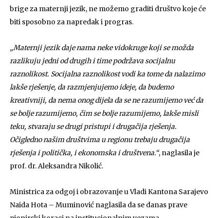
brige za maternji jezik, ne možemo graditi društvo koje će
biti sposobno za napredak i progras.
„Maternji jezik daje nama neke vidokruge koji se možda
razlikuju jedni od drugih i time podržava socijalnu
raznolikost. Socijalna raznolikost vodi ka tome da nalazimo
lakše rješenje, da razmjenjujemo ideje, da budemo
kreativniji, da nema onog dijela da se ne razumijemo već da
se bolje razumijemo, čim se bolje razumijemo, lakše misli
teku, stvaraju se drugi pristupi i drugačija rješenja.
Očigledno našim društvima u regionu trebaju drugačija
rješenja i politička, i ekonomska i društvena.“
, naglasila je
prof. dr. Aleksandra Nikolić.
Ministrica za odgoj i obrazovanje u Vladi Kantona Sarajevo
Naida Hota – Muminović naglasila da se danas prave