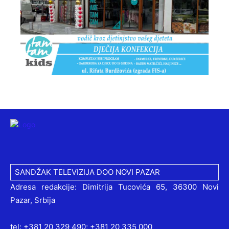
SANDŽAK TELEVIZIJA DOO NOVI PAZAR
Adresa redakcije: Dimitrija Tucovića 65, 36300 Novi
Pazar, Srbija
tel: +381 20 329 490; +381 20 335 000