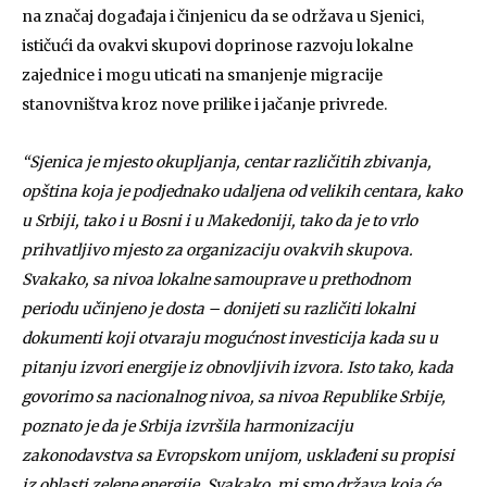
na značaj događaja i činjenicu da se održava u Sjenici,
ističući da ovakvi skupovi doprinose razvoju lokalne
zajednice i mogu uticati na smanjenje migracije
stanovništva kroz nove prilike i jačanje privrede.
“Sjenica je mjesto okupljanja, centar različitih zbivanja,
opština koja je podjednako udaljena od velikih centara, kako
u Srbiji, tako i u Bosni i u Makedoniji, tako da je to vrlo
prihvatljivo mjesto za organizaciju ovakvih skupova.
Svakako, sa nivoa lokalne samouprave u prethodnom
periodu učinjeno je dosta – donijeti su različiti lokalni
dokumenti koji otvaraju mogućnost investicija kada su u
pitanju izvori energije iz obnovljivih izvora. Isto tako, kada
govorimo sa nacionalnog nivoa, sa nivoa Republike Srbije,
poznato je da je Srbija izvršila harmonizaciju
zakonodavstva sa Evropskom unijom, usklađeni su propisi
iz oblasti zelene energije. Svakako, mi smo država koja će