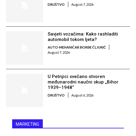
DRUŠTVO
August 7, 2026
Savjeti vozačima: Kako rashladiti
automobil tokom ljeta?
AUTO-MEHANIČAR ĐORĐE ČLJUKIĆ
August 7, 2026
U Petnjici svečano otvoren
međunarodni naučni skup „Bihor
1939–1948“
DRUŠTVO
August 6, 2026
MARKETING