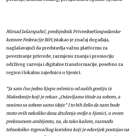
Mirsad Jašarspahić, predsjednik Privredne/Gospodarske
komore Federacije BiH
, istakao je značaj događaja,
naglašavajući da predstavlja važnu platformu za
povezivanje privrede, razmjenu znanja i promociju
održivog razvoja i digitalne transformacije, posebno za
region i lokalnu zajednicu u Sjenici.
“Ja sam čuo jednu lijepu rečenicu od naših gostiju iz
Makedonije koji je rekao: „Ostavljamo titule za sobom, a
nosimo sa sobom samo ideje.“ I to bih želio da nam bude
moto ovih nekoliko dana druženja ovdje u Sjenici, u ovom
prekrasnom ambijentu, na, da tako kažem, razmeđu
tehnološko-trgovačkog koridora koji je oduvijek postojao na