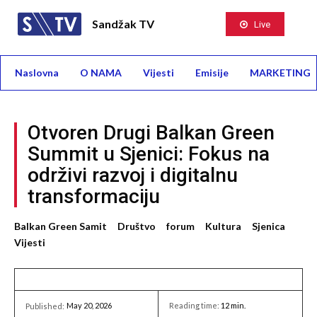
Sandžak TV
Live
Naslovna
O NAMA
Vijesti
Emisije
MARKETING
Otvoren Drugi Balkan Green
Summit u Sjenici: Fokus na
održivi razvoj i digitalnu
transformaciju
Balkan Green Samit
Društvo
forum
Kultura
Sjenica
Vijesti
May 20, 2026
Reading time:
12
min.
Published: