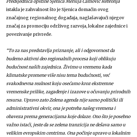
Predsjednica opštine Sjenica Mersija Camović Rebronja
istakla je zahvalnost što je Sjenica domaćin ovog
značajnog regionalnog događaja, naglašavajući njegov
značaj za promociju održivog razvoja, lokalne zajednice i
povezivanje privrede.
“To za nas predstavlja priznanje, ali i odgovornost da
budemo aktivni deo regionalnih procesa koji oblikuju
budućnost naših zajednica. Živimo u vremenu kada
klimatske promene više nisu tema budućnosti, već
svakodnevna realnost koju osećamo kroz ekstremne
vremenske prilike, zagađenje i izazove u očuvanju prirodnih
resursa. Upravo zato Zelena agenda nije samo politički ili
administrativni okvir, ona je potreba našeg vremena i
obaveza prema generacijama koje dolaze. Ono što je posebno
važno istaći, jeste da se zelena tranzicija ne dešava samo u
velikim evropskim centrima. Ona počinje upravo u lokalnim