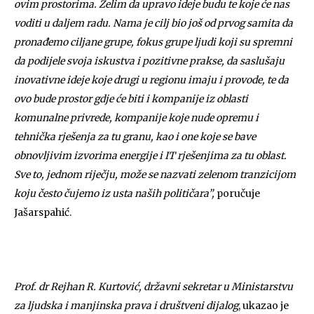
ovim prostorima. Želim da upravo ideje budu te koje će nas
voditi u daljem radu. Nama je cilj bio još od prvog samita da
pronađemo ciljane grupe, fokus grupe ljudi koji su spremni
da podijele svoja iskustva i pozitivne prakse, da saslušaju
inovativne ideje koje drugi u regionu imaju i provode, te da
ovo bude prostor gdje će biti i kompanije iz oblasti
komunalne privrede, kompanije koje nude opremu i
tehnička rješenja za tu granu, kao i one koje se bave
obnovljivim izvorima energije i IT rješenjima za tu oblast.
Sve to, jednom riječju, može se nazvati zelenom tranzicijom
koju često čujemo iz usta naših političara”,
poručuje
Jašarspahić.
Prof. dr Rejhan R. Kurtović, državni sekretar u Ministarstvu
za ljudska i manjinska prava i društveni dijalog
, ukazao je