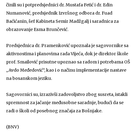
činili su i potpredsjednici dr. Mustafa Fetić i dr. Edin
Numanović, predsjednik Izvršnog odbora dr. Fuad
Baćićanin, šef Kabineta Semir Madžgalj i saradnica za
obrazovanje Esma Brunčević.
Predsjednica dr. Pramenković upoznala je sagovornike sa
aktivnostima i planovima rada Vijeća, dok je direktor škole
prof. Smailović prisutne upoznao sa radom i potrebama OŠ
„Avdo Međedović“, kao i o načinu implementacije nastave
na bosanskom jeziku.
Sagovornici su, izrazivši zadovoljstvo zbog susreta, istakli
spremnost za jačanje međusobne saradnje, budući da se
radi o školi od posebnog značaja za Bošnjake.
(BNV)