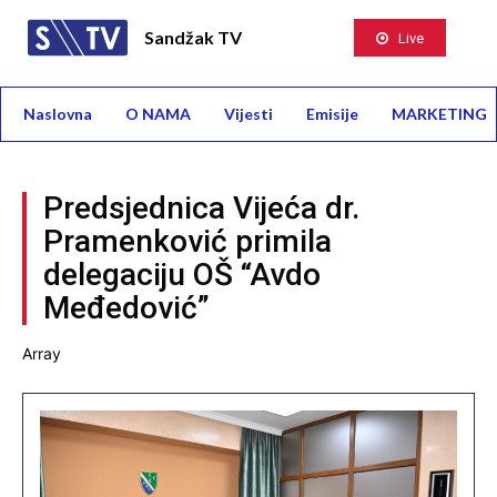
Sandžak TV
Live
Naslovna
O NAMA
Vijesti
Emisije
MARKETING
Predsjednica Vijeća dr.
Pramenković primila
delegaciju OŠ “Avdo
Međedović”
Array