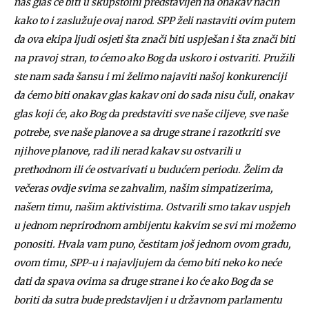
naš glas će biti u skupštoini predstavljen na onakav način
kako to i zaslužuje ovaj narod. SPP želi nastaviti ovim putem
da ova ekipa ljudi osjeti šta znači biti uspješan i šta znači biti
na pravoj stran, to ćemo ako Bog da uskoro i ostvariti. Pružili
ste nam sada šansu i mi želimo najaviti našoj konkurenciji
da ćemo biti onakav glas kakav oni do sada nisu čuli, onakav
glas koji će, ako Bog da predstaviti sve naše ciljeve, sve naše
potrebe, sve naše planove a sa druge strane i razotkriti sve
njihove planove, rad ili nerad kakav su ostvarili u
prethodnom ili će ostvarivati u budućem periodu. Želim da
večeras ovdje svima se zahvalim, našim simpatizerima,
našem timu, našim aktivistima. Ostvarili smo takav uspjeh
u jednom neprirodnom ambijentu kakvim se svi mi možemo
ponositi. Hvala vam puno, čestitam još jednom ovom gradu,
ovom timu, SPP-u i najavljujem da ćemo biti neko ko neće
dati da spava ovima sa druge strane i ko će ako Bog da se
boriti da sutra bude predstavljen i u državnom parlamentu