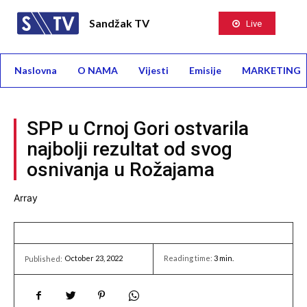
Sandžak TV
Live
Naslovna
O NAMA
Vijesti
Emisije
MARKETING
SPP u Crnoj Gori ostvarila
najbolji rezultat od svog
osnivanja u Rožajama
Array
October 23, 2022
Reading time:
3
min.
Published: