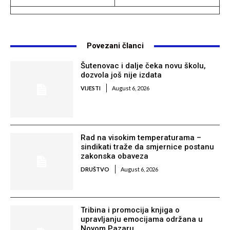
Povezani članci
Šutenovac i dalje čeka novu školu,
dozvola još nije izdata
VIJESTI
August 6, 2026
Rad na visokim temperaturama –
sindikati traže da smjernice postanu
zakonska obaveza
DRUŠTVO
August 6, 2026
Tribina i promocija knjiga o
upravljanju emocijama održana u
Novom Pazaru