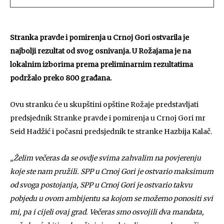
Stranka pravde i pomirenja u Crnoj Gori ostvarila je
najbolji rezultat od svog osnivanja. U Rožajama je na
lokalnim izborima prema preliminarnim rezultatima
podržalo preko 800 građana.
Ovu stranku će u skupštini opštine Rožaje predstavljati
predsjednik Stranke pravde i pomirenja u Crnoj Gori mr
Seid Hadžić i počasni predsjednik te stranke Hazbija Kalač.
„Želim večeras da se ovdje svima zahvalim na povjerenju
koje ste nam pružili. SPP u Crnoj Gori je ostvario maksimum
od svoga postojanja, SPP u Crnoj Gori je ostvario takvu
pobjedu u ovom ambijentu sa kojom se možemo ponositi svi
mi, pa i cijeli ovaj grad. Večeras smo osvojili dva mandata,