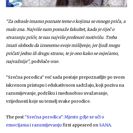
“Za odrasle imamo poznate teme o kojima se mnogo priča, a
malo zna. Najviše nam pomaže fakultet, kada je riječ o
stvaranju priče, te nas najviše profesori motivišu. Treba
imati slobodu da iznesemo svoje mišljenje, jer ljudi mogu
pričati jednu ili drugu stranu, te je ono kako se osjećamo,
najvažnije”
, podvlače one.
“Srećna porodica” već sada postaje prepoznatljiv po svom
iskrenom pristupu i edukativnom sadržaju, koji poziva na
razumijevanje, podršku i medusobno uvažavanje,
vrijednosti koje su temelj svake porodice.
The post
“Srećna porodica”: Mjesto gdje se uči o
emocijama i razumijevanju
first appeared on
SANA
.