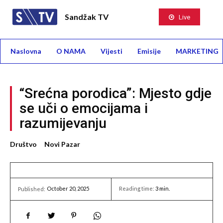
Sandžak TV
Live
Naslovna
O NAMA
Vijesti
Emisije
MARKETING
“Srećna porodica”: Mjesto gdje
se uči o emocijama i
razumijevanju
Društvo
Novi Pazar
October 20, 2025
Reading time:
3
min.
Published: