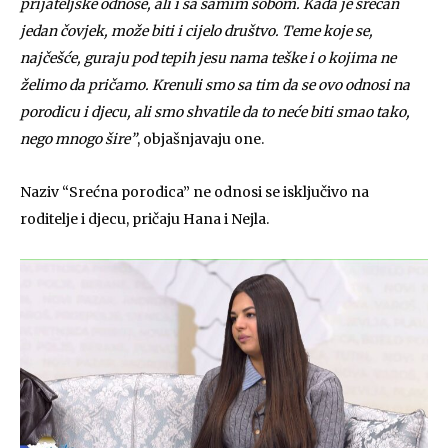
prijateljske odnose, ali i sa samim sobom. Kada je srećan
jedan čovjek, može biti i cijelo društvo. Teme koje se,
najčešće, guraju pod tepih jesu nama teške i o kojima ne
želimo da pričamo. Krenuli smo sa tim da se ovo odnosi na
porodicu i djecu, ali smo shvatile da to neće biti smao tako,
nego mnogo šire”
, objašnjavaju one.
Naziv “Srećna porodica” ne odnosi se isključivo na
roditelje i djecu, pričaju Hana i Nejla.