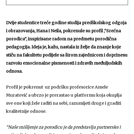
Dvije studentice treće godine studija predškolskog odgoja
i obrazovanja, Hana i Neila, pokrenule su profil ,”Srećna
porodica”, inspirisane radom na predmetu porodična
pedagogija. Ideja je, kažu, nastala iz želje da znanje koje
stiču na fakultetu podijele sa širom zajednicom i doprinesu
razvoiu emocionalne pismenosti i zdravih međuljudskih
odnosa.
Profil je pokrenut uz podršku profesorice Amele
Muratović a ubrzo je prerastao u platformu koja okuplja
sve one koji žele raditi na sebi, razumijeti druge i graditi
kvalitetnije odnose.
“Naše mišljenje za porodicu je da predstavlja partnerske i