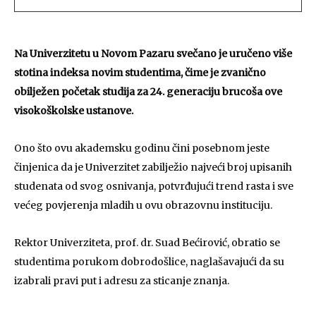
Na Univerzitetu u Novom Pazaru svečano je uručeno više
stotina indeksa novim studentima, čime je zvanično
obilježen početak studija za 24. generaciju brucoša ove
visokoškolske ustanove.
Ono što ovu akademsku godinu čini posebnom jeste
činjenica da je Univerzitet zabilježio najveći broj upisanih
studenata od svog osnivanja, potvrđujući trend rasta i sve
većeg povjerenja mladih u ovu obrazovnu instituciju.
Rektor Univerziteta, prof. dr. Suad Bećirović, obratio se
studentima porukom dobrodošlice, naglašavajući da su
izabrali pravi put i adresu za sticanje znanja.