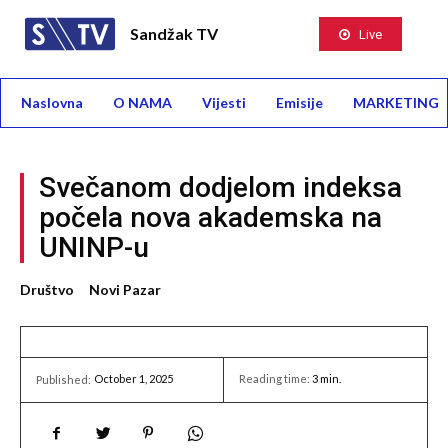
Sandžak TV
Live
Naslovna
O NAMA
Vijesti
Emisije
MARKETING
Svečanom dodjelom indeksa
počela nova akademska na
UNINP-u
Društvo
Novi Pazar
October 1, 2025
Reading time:
3
min.
Published: