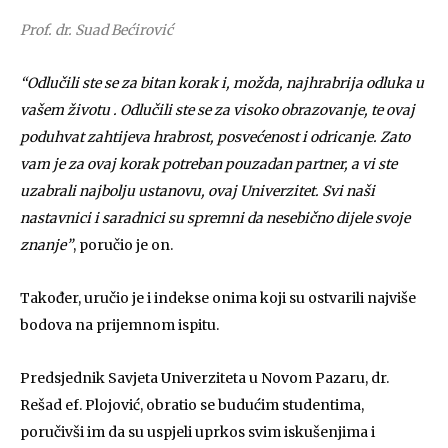
Prof. dr. Suad Bećirović
“Odlučili ste se za bitan korak i, možda, najhrabrija odluka u
vašem životu . Odlučili ste se za visoko obrazovanje, te ovaj
poduhvat zahtijeva hrabrost, posvećenost i odricanje. Zato
vam je za ovaj korak potreban pouzadan partner, a vi ste
uzabrali najbolju ustanovu, ovaj Univerzitet. Svi naši
nastavnici i saradnici su spremni da nesebično dijele svoje
znanje”
, poručio je on.
Također, uručio je i indekse onima koji su ostvarili najviše
bodova na prijemnom ispitu.
Predsjednik Savjeta Univerziteta u Novom Pazaru, dr.
Rešad ef. Plojović, obratio se budućim studentima,
poručivši im da su uspjeli uprkos svim iskušenjima i