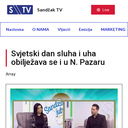
Sandžak TV
Live
Naslovna
O NAMA
Vijesti
Emisije
MARKETING
Svjetski dan sluha i uha
obilježava se i u N. Pazaru
Array