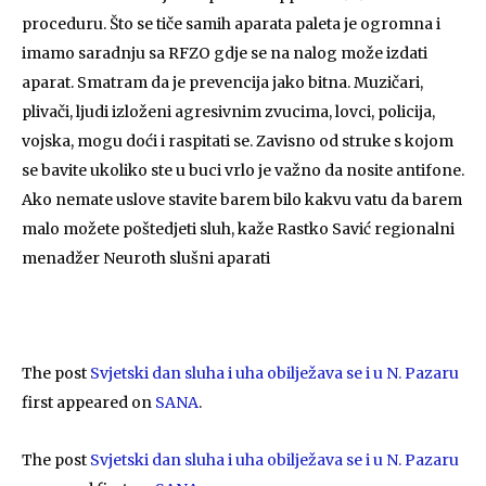
proceduru. Što se tiče samih aparata paleta je ogromna i
imamo saradnju sa RFZO gdje se na nalog može izdati
aparat. Smatram da je prevencija jako bitna. Muzičari,
plivači, ljudi izloženi agresivnim zvucima, lovci, policija,
vojska, mogu doći i raspitati se. Zavisno od struke s kojom
se bavite ukoliko ste u buci vrlo je važno da nosite antifone.
Ako nemate uslove stavite barem bilo kakvu vatu da barem
malo možete poštedjeti sluh, kaže Rastko Savić regionalni
menadžer Neuroth slušni aparati
The post
Svjetski dan sluha i uha obilježava se i u N. Pazaru
first appeared on
SANA
.
The post
Svjetski dan sluha i uha obilježava se i u N. Pazaru