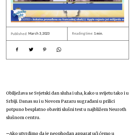
March 3, 2023
Reading time:
1
min.
Published:
Obilježava se Svjetski dan sluha i uha, kako u svijetu tako i u
Srbiji. Danas su i u Novom Pazaru sugrađani u prilici
potpuno besplatno obaviti slušni test u najbližem Neuroth
slušnom centru.
–
Ako utvrdimo da je neophodan apparat ući ćemo u