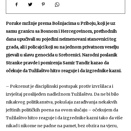
Poruke mržnje prema Bošnjacima u Priboju, koji je uz
samu granicu sa Bosnom i Hercegovinom, prethodnih
dana upućivali su pojedini neimenovani stanovnici tog
grada, ali i policajci koji su na jednom privatnom veselju
pjevali u slavu genocida u Srebrenici. Narodni poslanik
Stranke pravde i pomirenja Samir Tandir kazao da
očekuje da Tužilaštvo hitro reaguje i da izgrednike kazni.
– Pokrenut je disciplinski postupak protiv izvršilaca i
izvještaj proslijeđen nadležnom Tužilaštvu. Da ne bi bilo
nikakvog politikanstva, pokušaja zarađivanja nekakvih
jeftinih političkih poena na ovom slučaju – očekujem da
Tužilaštvo hitro reaguje i da izgrednike kazni tako da više
nikad i nikome ne padne na pamet, bez obzira na vjeru,