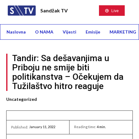
Sandžak TV
Live
Naslovna
O NAMA
Vijesti
Emisije
MARKETING
Tandir: Sa dešavanjima u
Priboju ne smije biti
politikanstva – Očekujem da
Tužilaštvo hitro reaguje
Uncategorized
January 11, 2022
Reading time:
4
min.
Published: