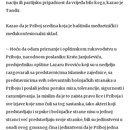
naciju ili partijsku pripadnost da vrijeđa bilo koga, kazao je
Tandir.
Kazao da je Priboj sredina koja je baštinila međuetnički i
međukonfesionalni sklad.
– Hoću da odam priznanje i opštinskom rukovodstvu u
Priboju, narodnom poslaniku Krstu Janjuševiću,
predsjedniku opštine Lazaru Rvoviću koji su u nedjelju
razgovarali sa predstavnicima Islamske zajednice, sa
predstavnicima svih relevantnih bošnjačkih stranaka u
Priboju i poslali jednu poruku mira, tolerancije, sigurnosti i
razumijevanja. Ja mislim da je to zaista pravo lice i Priboja i
sve izjave koje smo čuli sa tog sastanka, iako akteri koji
predstavljaju i srpske i bošnjačke strane nisu u jednoj
stranci već predstavljaju svoje stranke, bili su jedinstveni u
osudi ovog gnusnog čina i jedisntveni da je Priboj jedna