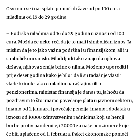
Osvrnuo se i na isplatu pomoći države od po 100 eura
mladima od 16 do 29 godina.
– Podrška mladima od 16 do 29 godina u iznosu od 100
eura. Možda će neko reći da je to mali i simboličan iznos. Ja
mislim da je to jako važna podrška i u finansijskom, ali i u
simboličkom smislu. Mladi ljudi tako znaju da njihova
država, njihova zemlja brine o njima. Možemo uporediti i
prije deset godina kako je bilo i da li su tadašnje vlasti i
vlade brinule tako o mladim naraštajima ili o
penzionerima. ministar finansija je danas tu, ja hoću da
pozdravim to što imamo povećanje plata u javnom sektoru,
imamo od 1. januara i povećaje penzija, imamo i dodatak u
iznosu od 10.000 zdravstvenim radnicima koji su heroji
borbe protiv pandemije, i 20.000 za naše penzionere koje
će biti uplaćene od 1. februara. Paket ekonomske pomoći