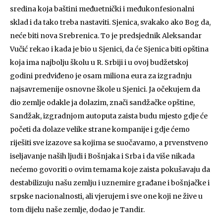
sredina koja baštini međuetnički i međukonfesionalni
sklad i da tako treba nastaviti. Sjenica, svakako ako Bog da,
neće biti nova Srebrenica. To je predsjednik Aleksandar
Vučić rekao i kada je bio u Sjenici, da će Sjenica biti opština
koja ima najbolju školu u R. Srbiji i u ovoj budžetskoj
godini predviđeno je osam miliona eura za izgradnju
najsavremenije osnovne škole u Sjenici. Ja očekujem da
dio zemlje odakle ja dolazim, znači sandžačke opštine,
Sandžak, izgradnjom autoputa zaista budu mjesto gdje će
početi da dolaze velike strane kompanije i gdje ćemo
riješiti sve izazove sa kojima se suočavamo, a prvenstveno
iseljavanje naših ljudi i Bošnjaka i Srba i da više nikada
nećemo govoriti o ovim temama koje zaista pokušavaju da
destabilizuju našu zemlju i uznemire građane i bošnjačke i
srpske nacionalnosti, ali vjerujem i sve one koji ne žive u
tom dijelu naše zemlje, dodao je Tandir.