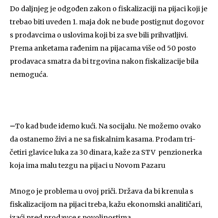
Do daljnjeg je odgođen zakon o fiskalizaciji na pijaci koji je
trebao biti uveden 1. maja dok ne bude postignut dogovor
s prodavcima o uslovima koji bi za sve bili prihvatljivi.
Prema anketama rađenim na pijacama više od 50 posto
prodavaca smatra da bi trgovina nakon fiskalizacije bila
nemoguća.
–
To kad bude idemo kući. Na socijalu. Ne možemo ovako
da ostanemo živi a ne sa fiskalnim kasama. Prodam tri-
četiri glavice luka za 30 dinara, kaže za STV penzionerka
koja ima malu tezgu na pijaci u Novom Pazaru
Mnogo je problema u ovoj priči. Država da bi krenula s
fiskalizacijom na pijaci treba, kažu ekonomski analitičari,
izaći pred prodavce s povoljnostima