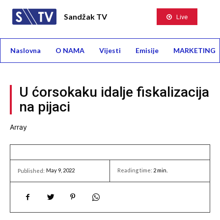
Sandžak TV
Live
Naslovna
O NAMA
Vijesti
Emisije
MARKETING
U ćorsokaku idalje fiskalizacija
na pijaci
Array
May 9, 2022
Reading time:
2
min.
Published: