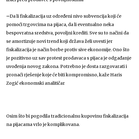
–
Da li fiskalizacija uz određeni nivo subvencija koji će
pomoći trgovcima na pijaca, da li eventualno neka
bespovratna sredstva, povoljni krediti. Sve su to načini da
se amortizuje novi trend koji država želi uvesti jer
fiskalizacija je način borbe protiv sive ekonomije. Ono što
je pozitivno uz sav protest prodavaca s pijaca je odgađanje
uvođenja novog zakona. Potrebno je dosta razgovarati i
pronaći rješenje koje će biti kompromisno, kaže Haris
Zogić ekonomski analitičar
Osim što bi pogodila tradicionalnu kupovinu fiskalizacija
na pijacama vrlo je komplikovana.