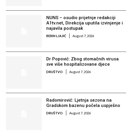
NUNS – osudio prijetnje redakciji
A1tv.net, Direkcija uputila izvinjenje i
najavila postupak
BERIN LJAJIĆ
August 7, 2026
Dr Popović: Zbog stomačnih virusa
sve više hospitalizovane djece
DRUŠTVO
August 7, 2026
Radomirović: Ljetnja sezona na
Gradskom bazenu počela uspješno
DRUŠTVO
August 7, 2026