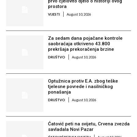
prvo cjelovito djelo o historiji ovog
prostora
VIJESTI
August 10, 2026
Za sedam dana pojačane kontrole
saobraćaja otkriveno 43.800
prekršaja prekoračenja brzine
DRUŠTVO
August 10, 2026
Optužnica protiv E.A. zbog teške
tjelesne povrede i nasilničkog
ponašanja
DRUŠTVO
August 10, 2026
Ćatović peti na svijetu, Crvena zvezda
savladala Novi Pazar