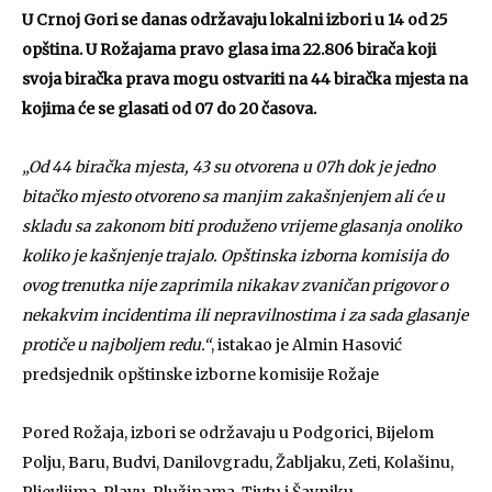
U Crnoj Gori se danas održavaju lokalni izbori u 14 od 25
opština. U Rožajama pravo glasa ima 22.806 birača koji
svoja biračka prava mogu ostvariti na 44 biračka mjesta na
kojima će se glasati od 07 do 20 časova.
„Od 44 biračka mjesta, 43 su otvorena u 07h dok je jedno
bitačko mjesto otvoreno sa manjim zakašnjenjem ali će u
skladu sa zakonom biti produženo vrijeme glasanja onoliko
koliko je kašnjenje trajalo. Opštinska izborna komisija do
ovog trenutka nije zaprimila nikakav zvaničan prigovor o
nekakvim incidentima ili nepravilnostima i za sada glasanje
protiče u najboljem redu.“
, istakao je Almin Hasović
predsjednik opštinske izborne komisije Rožaje
Pored Rožaja, izbori se održavaju u Podgorici, Bijelom
Polju, Baru, Budvi, Danilovgradu, Žabljaku, Zeti, Kolašinu,