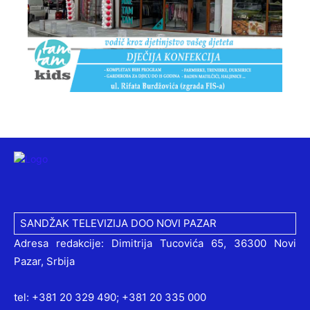
SANDŽAK TELEVIZIJA DOO NOVI PAZAR
Adresa redakcije: Dimitrija Tucovića 65, 36300 Novi
Pazar, Srbija
tel: +381 20 329 490; +381 20 335 000