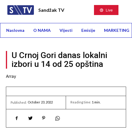
Sandžak TV
Live
Naslovna
O NAMA
Vijesti
Emisije
MARKETING
U Crnoj Gori danas lokalni
izbori u 14 od 25 opština
Array
October 23, 2022
Reading time:
1
min.
Published: