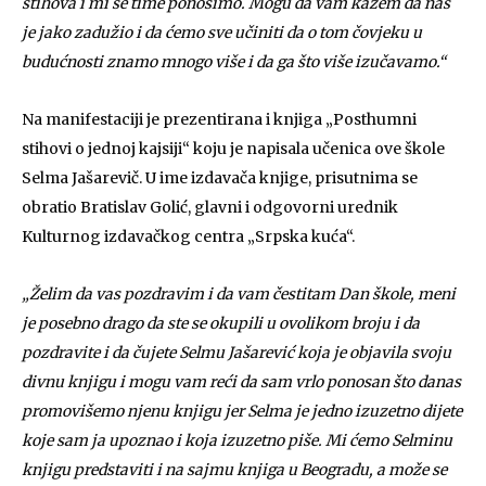
stihova i mi se time ponosimo. Mogu da vam kažem da nas
je jako zadužio i da ćemo sve učiniti da o tom čovjeku u
budućnosti znamo mnogo više i da ga što više izučavamo.“
Na manifestaciji je prezentirana i knjiga „Posthumni
stihovi o jednoj kajsiji“ koju je napisala učenica ove škole
Selma Jašarevič. U ime izdavača knjige, prisutnima se
obratio Bratislav Golić, glavni i odgovorni urednik
Kulturnog izdavačkog centra „Srpska kuća“.
„Želim da vas pozdravim i da vam čestitam Dan škole, meni
je posebno drago da ste se okupili u ovolikom broju i da
pozdravite i da čujete Selmu Jašarević koja je objavila svoju
divnu knjigu i mogu vam reći da sam vrlo ponosan što danas
promovišemo njenu knjigu jer Selma je jedno izuzetno dijete
koje sam ja upoznao i koja izuzetno piše. Mi ćemo Selminu
knjigu predstaviti i na sajmu knjiga u Beogradu, a može se