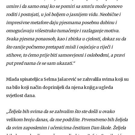
umire i da samo onaj ko se pomiri sa smrću može ponovo
roditi i postojati, u još boljem o jasnijem vidu. Neobične i
impresivne metafore daju pjesmama posebnu dubinu i
omogućavaju višestruko tumačenje i razlaganje motiva.
Svaka pjesma ponaosob, kao i zbirka u cjelosti, dokaz su da
što ranije počnemo pretapati misli i osjećaje u riječi i
stihove, to ćemo prije biti samosvjesni i oslobođeni, a pravi
put pred nama će se sam ukazati.“
Mlada spisateljica Selma Jašarević se zahvalila svima koji su
na bilo koji način doprinijeli da njena knjiga ugleda
svjetlost dana.
„Željela bih svima da se zahvalim što ste došli u ovako
velikom broju danas, da me podržite. Prvenstveno bih željela
da svim zaposlenim i učenicima čestitam Dan škole. Željela