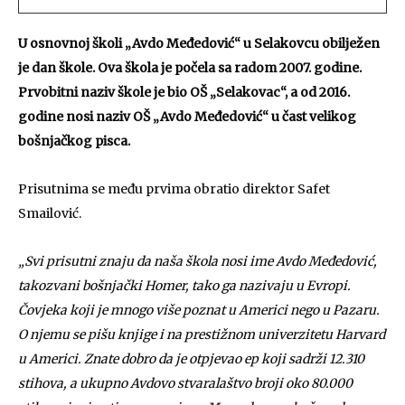
U osnovnoj školi „Avdo Međedović“ u Selakovcu obilježen
je dan škole. Ova škola je počela sa radom 2007. godine.
Prvobitni naziv škole je bio OŠ „Selakovac“, a od 2016.
godine nosi naziv OŠ „Avdo Međedović“ u čast velikog
bošnjačkog pisca.
Prisutnima se među prvima obratio direktor Safet
Smailović.
„Svi prisutni znaju da naša škola nosi ime Avdo Međedović,
takozvani bošnjački Homer, tako ga nazivaju u Evropi.
Čovjeka koji je mnogo više poznat u Americi nego u Pazaru.
O njemu se pišu knjige i na prestižnom univerzitetu Harvard
u Americi. Znate dobro da je otpjevao ep koji sadrži 12.310
stihova, a ukupno Avdovo stvaralaštvo broji oko 80.000