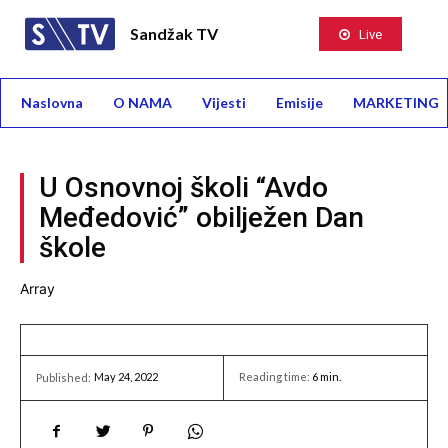
Sandžak TV
Live
Naslovna
O NAMA
Vijesti
Emisije
MARKETING
U Osnovnoj školi “Avdo
Međedović” obilježen Dan
škole
Array
May 24, 2022
Reading time:
6
min.
Published: