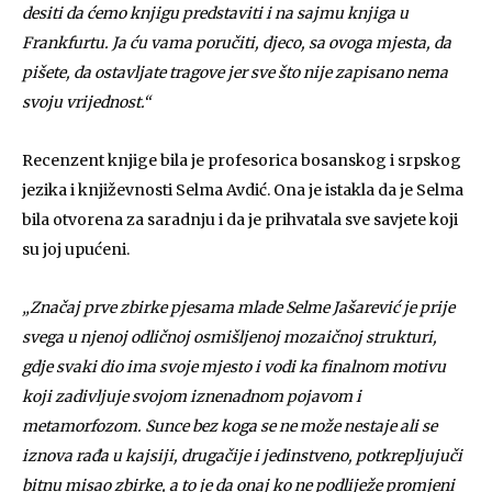
desiti da ćemo knjigu predstaviti i na sajmu knjiga u
Frankfurtu. Ja ću vama poručiti, djeco, sa ovoga mjesta, da
pišete, da ostavljate tragove jer sve što nije zapisano nema
svoju vrijednost.“
Recenzent knjige bila je profesorica bosanskog i srpskog
jezika i književnosti Selma Avdić. Ona je istakla da je Selma
bila otvorena za saradnju i da je prihvatala sve savjete koji
su joj upućeni.
„Značaj prve zbirke pjesama mlade Selme Jašarević je prije
svega u njenoj odličnoj osmišljenoj mozaičnoj strukturi,
gdje svaki dio ima svoje mjesto i vodi ka finalnom motivu
koji zadivljuje svojom iznenadnom pojavom i
metamorfozom. Sunce bez koga se ne može nestaje ali se
iznova rađa u kajsiji, drugačije i jedinstveno, potkrepljujuči
bitnu misao zbirke, a to je da onaj ko ne podliježe promjeni