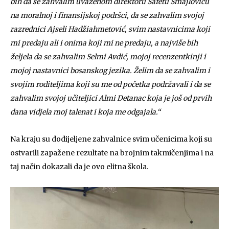
bih da se zahvalim uvaženom direktoru Safetu Smajloviću
na moralnoj i finansijskoj podršci, da se zahvalim svojoj
razrednici Ajseli Hadžiahmetović, svim nastavnicima koji
mi predaju ali i onima koji mi ne predaju, a najviše bih
željela da se zahvalim Selmi Avdić, mojoj recenzentkinji i
mojoj nastavnici bosanskog jezika. Želim da se zahvalim i
svojim roditeljima koji su me od početka podržavali i da se
zahvalim svojoj učiteljici Almi Detanac koja je još od prvih
dana vidjela moj talenat i koja me odgajala.“
Na kraju su dodijeljene zahvalnice svim učenicima koji su
ostvarili zapažene rezultate na brojnim takmičenjima i na
taj način dokazali da je ovo elitna škola.