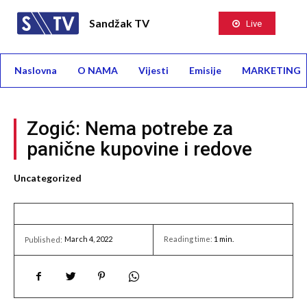
Sandžak TV
Live
Naslovna
O NAMA
Vijesti
Emisije
MARKETING
Zogić: Nema potrebe za
panične kupovine i redove
Uncategorized
March 4, 2022
Reading time:
1
min.
Published: