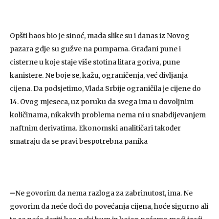
Opšti haos bio je sinoć, mada slike su i danas iz Novog
pazara gdje su gužve na pumpama. Građani pune i
cisterne u koje staje više stotina litara goriva, pune
kanistere. Ne boje se, kažu, ograničenja, već divljanja
cijena. Da podsjetimo, Vlada Srbije ograničila je cijene do
14. Ovog mjeseca, uz poruku da svega ima u dovoljnim
količinama, nikakvih problema nema ni u snabdijevanjem
naftnim derivatima. Ekonomski analitičari također
smatraju da se pravi bespotrebna panika
–
Ne govorim da nema razloga za zabrinutost, ima. Ne
govorim da neće doći do povećanja cijena, hoće sigurno ali