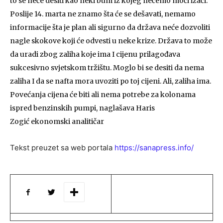
to se neće desiti kao neki bum iz kojeg nećemo moći izaći.
Poslije 14. marta ne znamo šta će se dešavati, nemamo
informacije šta je plan ali sigurno da država neće dozvoliti
nagle skokove koji će odvesti u neke krize. Država to može
da uradi zbog zaliha koje ima I cijenu prilagođava
sukcesivno svjetskom tržištu. Moglo bi se desiti da nema
zaliha I da se nafta mora uvoziti po toj cijeni. Ali, zaliha ima.
Povećanja cijena će biti ali nema potrebe za kolonama
ispred benzinskih pumpi, naglašava Haris
Zogić ekonomski analitičar
Tekst preuzet sa web portala
https://sanapress.info/