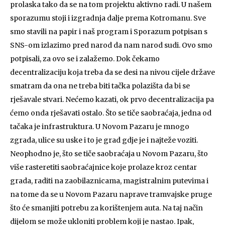
prolaska tako da se na tom projektu aktivno radi. U našem
sporazumu stoji i izgradnja dalje prema Kotromanu. Sve
smo stavili na papir i naš program i Sporazum potpisan s
SNS-om izlazimo pred narod da nam narod sudi. Ovo smo
potpisali, za ovo se i zalažemo. Dok čekamo
decentralizaciju koja treba da se desi na nivou cijele države
smatram da ona ne treba biti tačka polazišta da bi se
rješavale stvari. Nećemo kazati, ok prvo decentralizacija pa
ćemo onda rješavati ostalo. Što se tiče saobraćaja, jedna od
tačaka je infrastruktura. U Novom Pazaru je mnogo
zgrada, ulice su uske i to je grad gdje je i najteže voziti.
Neophodno je, što se tiče saobraćaja u Novom Pazaru, što
više rasteretiti saobraćajnice koje prolaze kroz centar
grada, raditi na zaobilaznicama, magistralnim putevima i
na tome da se u Novom Pazaru naprave tramvajske pruge
što će smanjiti potrebu za korištenjem auta. Na taj način
dijelom se može ukloniti problem koji je nastao. Ipak,