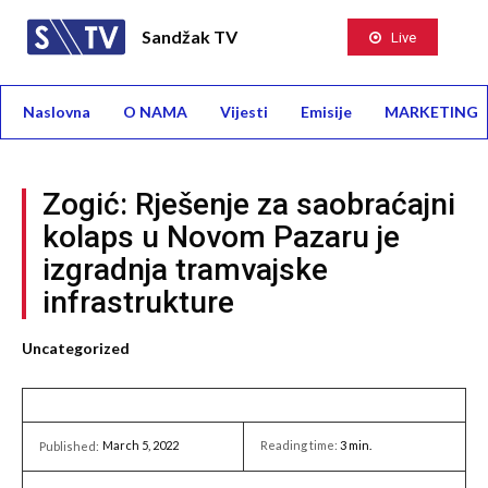
Sandžak TV
Live
Naslovna
O NAMA
Vijesti
Emisije
MARKETING
Zogić: Rješenje za saobraćajni
kolaps u Novom Pazaru je
izgradnja tramvajske
infrastrukture
Uncategorized
March 5, 2022
Reading time:
3
min.
Published: