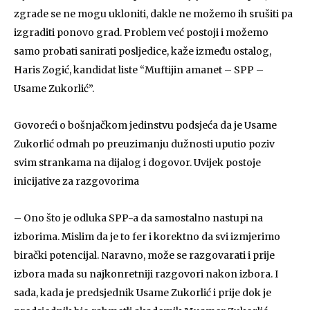
zgrade se ne mogu ukloniti, dakle ne možemo ih srušiti pa
izgraditi ponovo grad. Problem već postoji i možemo
samo probati sanirati posljedice, kaže između ostalog,
Haris Zogić, kandidat liste “Muftijin amanet – SPP –
Usame Zukorlić”.
Govoreći o bošnjačkom jedinstvu podsjeća da je Usame
Zukorlić odmah po preuzimanju dužnosti uputio poziv
svim strankama na dijalog i dogovor. Uvijek postoje
inicijative za razgovorima
– Ono što je odluka SPP-a da samostalno nastupi na
izborima. Mislim da je to fer i korektno da svi izmjerimo
birački potencijal. Naravno, može se razgovarati i prije
izbora mada su najkonretniji razgovori nakon izbora. I
sada, kada je predsjednik Usame Zukorlić i prije dok je