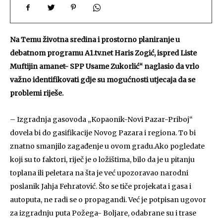
Na Temu životna sredina i prostorno planiranje u
debatnom programu A1.tv.net Haris Zogić, ispred Liste
Muftijin amanet- SPP Usame Zukorlić“ naglasio da vrlo
važno identifikovati gdje su mogućnosti utjecaja da se
problemi riješe.
– Izgradnja gasovoda „Kopaonik-Novi Pazar-Priboj“
dovela bi do gasifikacije Novog Pazara i regiona. To bi
znatno smanjilo zagađenje u ovom gradu.Ako pogledate
koji su to faktori, riječ je o ložištima, bilo da je u pitanju
toplana ili peletara na šta je već upozoravao narodni
poslanik Jahja Fehratović. Što se tiče projekata i gasa i
autoputa, ne radi se o propagandi. Već je potpisan ugovor
za izgradnju puta Požega- Boljare, odabrane su i trase