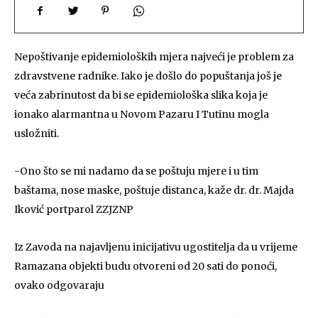
Nepoštivanje epidemioloških mjera najveći je problem za
zdravstvene radnike. Iako je došlo do popuštanja još je
veća zabrinutost da bi se epidemiološka slika koja je
ionako alarmantna u Novom Pazaru I Tutinu mogla
usložniti.
-Ono što se mi nadamo da se poštuju mjere i u tim
baštama, nose maske, poštuje distanca, kaže dr. dr. Majda
Iković portparol ZZJZNP
Iz Zavoda na najavljenu inicijativu ugostitelja da u vrijeme
Ramazana objekti budu otvoreni od 20 sati do ponoći,
ovako odgovaraju