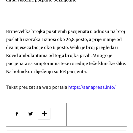
da su vakcine potpuno bezbijedne
Brine velika brojka pozitivnih pacijenata u odnosu na broj
poslatih uzoraka I iznosi oko 26,8 posto, a prije manje od
dva mjeseca bio je oko 6 posto. Veliki je broj pregleda u
Kovid ambulantama od toga brojka prvih. Mnogo je
pacijenata sa simptomima teže i srednje teže kliničke slike.
Na bolničkom liječenju su 163 pacijenta.
Tekst preuzet sa web portala
https://sanapress.info/