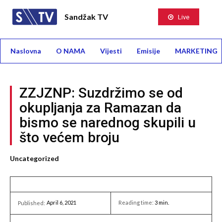
Sandžak TV
Live
Naslovna
O NAMA
Vijesti
Emisije
MARKETING
ZZJZNP: Suzdržimo se od
okupljanja za Ramazan da
bismo se narednog skupili u
što većem broju
Uncategorized
April 6, 2021
Reading time:
3
min.
Published: