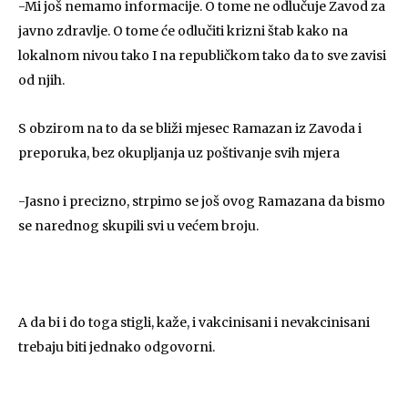
-Mi još nemamo informacije. O tome ne odlučuje Zavod za
javno zdravlje. O tome će odlučiti krizni štab kako na
lokalnom nivou tako I na republičkom tako da to sve zavisi
od njih.
S obzirom na to da se bliži mjesec Ramazan iz Zavoda i
preporuka, bez okupljanja uz poštivanje svih mjera
-Jasno i precizno, strpimo se još ovog Ramazana da bismo
se narednog skupili svi u većem broju.
A da bi i do toga stigli, kaže, i vakcinisani i nevakcinisani
trebaju biti jednako odgovorni.