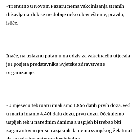
-Trenutno u Novom Pazaru nema vakcinisanja stranih
državljana dok se ne dobije neko obavještenje, pravilo,
ističe.
Inače, na uzlaznu putanju na odziv za vakcinaciju utjecala
je I posjeta predstavnika Svjetske zdravstvene
organizacije.
-U mjesecu februaru imali smo 1.866 datih prvih doza. Već
u martu imamo 4.401 datu dozu, prvu dozu. Očekujemo
uspijeh tek u narednim danima a uspijeh bi trebao biti
zagarantovan jer su razjasnili da nema svinjskog želatina I