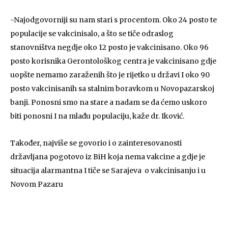
-Najodgovorniji su nam stari s procentom. Oko 24 posto te
populacije se vakcinisalo, a što se tiče odraslog
stanovništva negdje oko 12 posto je vakcinisano. Oko 96
posto korisnika Gerontološkog centra je vakcinisano gdje
uopšte nemamo zaraženih što je rijetko u državi I oko 90
posto vakcinisanih sa stalnim boravkom u Novopazarskoj
banji. Ponosni smo na stare a nadam se da ćemo uskoro
biti ponosni I na mlađu populaciju, kaže dr. Iković.
Također, najviše se govorio i o zainteresovanosti
državljana pogotovo iz BiH koja nema vakcine a gdje je
situacija alarmantna I tiče se Sarajeva o vakcinisanju i u
Novom Pazaru